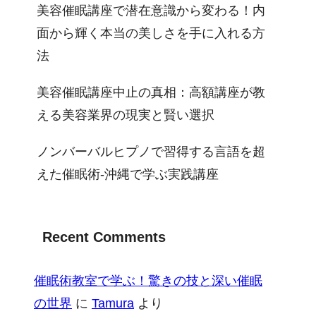
美容催眠講座で潜在意識から変わる！内
面から輝く本当の美しさを手に入れる方
法
美容催眠講座中止の真相：高額講座が教
える美容業界の現実と賢い選択
ノンバーバルヒプノで習得する言語を超
えた催眠術-沖縄で学ぶ実践講座
Recent Comments
催眠術教室で学ぶ！驚きの技と深い催眠
の世界
に
Tamura
より