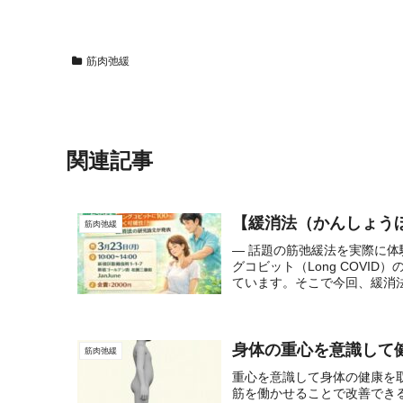
筋肉弛緩
関連記事
【緩消法（かんしょうほ
筋肉弛緩
― 話題の筋弛緩法を実際に
グコビット（Long COV
ています。そこで今回、緩消法
身体の重心を意識して
筋肉弛緩
重心を意識して身体の健康を
筋を働かせることで改善でき