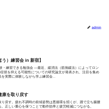
admin
う）練習会 in 新宿】
体験・練習できる勉強会 ―最近、緩消法（筋弛緩法）によってロン
ID）の症状を抑える可能性についての研究論文が発表され、注目を集め
を実際に体験しながら学ぶ練習会...
健康を取り戻す
取り戻す。疲れ不調時の前傾姿勢は悪循環を招くが、踵で立ち腸腰
る。正しい重心を保つことで動作効率と疲労軽減につながる。