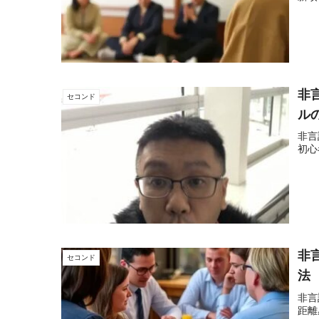
非
セコンド
ル
非言
初心
非
セコンド
法
非言
距離