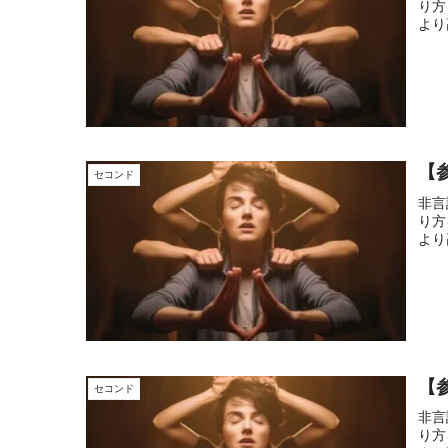
り方
より
【
セコンド
非言
り方
より
【参
セコンド
非言
り方