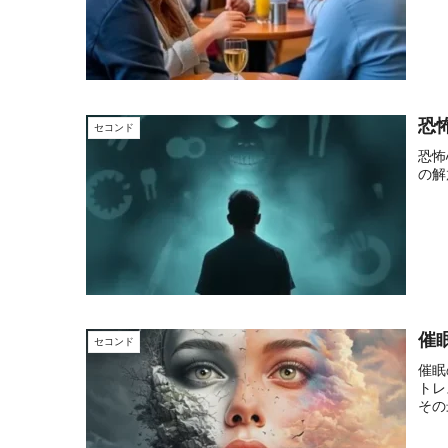
恐
セコンド
恐怖
の解
催
セコンド
催眠
トレ
その