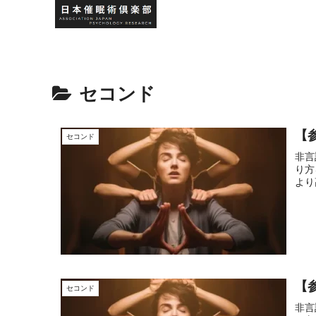
セコンド
【参
セコンド
非言
り方
より
【
セコンド
非言