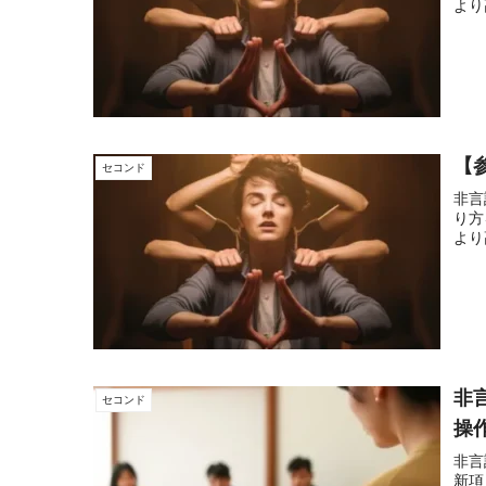
より
【参
セコンド
非言
り方
より
非
セコンド
操
非言
新項