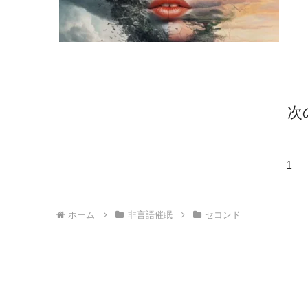
次
1
ホーム
非言語催眠
セコンド