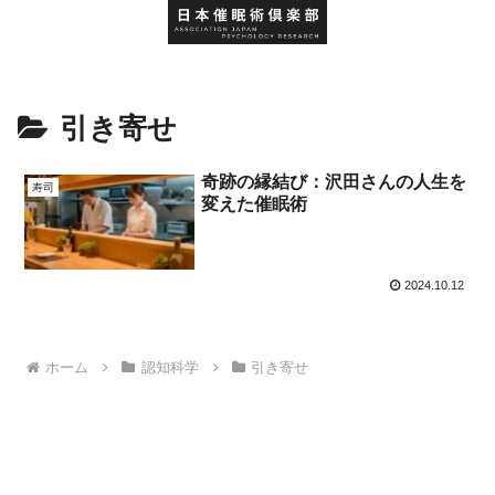
引き寄せ
奇跡の縁結び：沢田さんの人生を
寿司
変えた催眠術
2024.10.12
ホーム
認知科学
引き寄せ