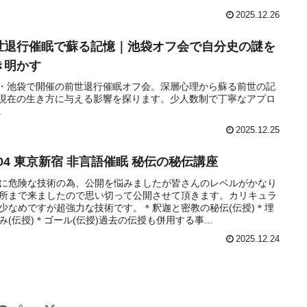
2025.12.26
世退行催眠で蘇る記憶｜池袋オフ会で自分史の謎を
き明かす
・池袋で開催の前世退行催眠オフ会。深層心理から蘇る前世の記
現在の生き方に与える影響を探ります。少人数制で丁寧なアプロ
。
2025.12.25
/04 東京新宿 非言語催眠 秘伝の秘伝講座
に危険な技術の為、公開を悩みましたが皆さんのレベルがかなり
所まで来ましたので思い切って公開させて頂きます。カリキュラ
少なめですが超強力な技術です。＊釈迦と密教の秘伝(伝授)＊埋
み(伝授)＊ゴール(伝授)過去の伝授も併用する事...
2025.12.24