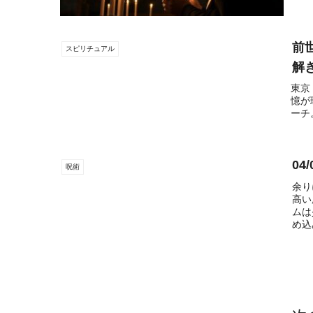
前
スピリチュアル
解
東京
憶が
ーチ
04
呪術
余り
高い
ムは
め込