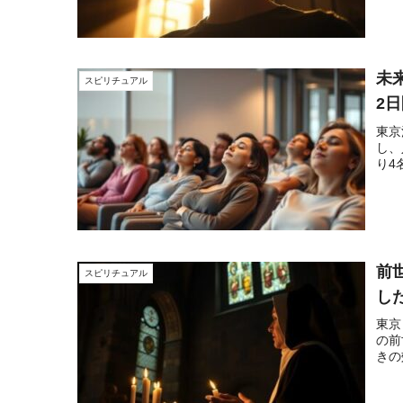
未
スピリチュアル
2
東京
し、
り4
前
スピリチュアル
し
東京
の前
きの