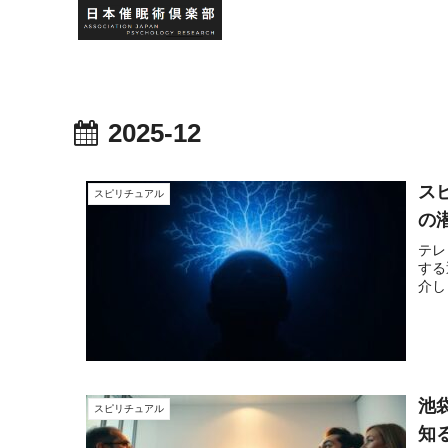
2025-12
ス
スピリチュアル
の
テレ
する
介し
池
スピリチュアル
知