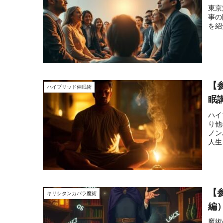
東京
事の
を紹
【
ハイブリッド催眠術
眠
ハイ
り他
ノン
人生
【
キリシタンカバラ魔術
編
魔術