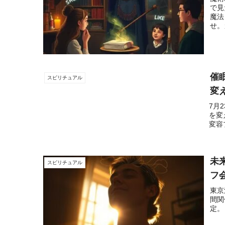
で見
魔法
せ。
催
スピリチュアル
変
7月
を変
変容
未
スピリチュアル
フ
東京
間関
定。