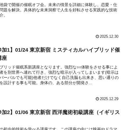
池袋で開催の催眠オフ会。未来の情景を詳細に体験し、恋愛・仕
問題を解決。具体的な未来洞察で人生を好転させる実践的な技術
介。
2025.12.30
参加1】01/24 東京新宿 ミスティカルハイブリッド催
講座
ブリッド催眠系新講座となります。強烈な○○体験をさせる事によ
者を別世界へ連れて行き、強烈な暗示が入ってしまいます(暗示は
バーバルでも可能)他者だけでなく自己洗脳も出来き、思い通りの
を設計する事も可能。身体の、ある部分が開発さ...
2025.12.29
参加2】01/06 東京新宿 西洋魔術初級講座（イギリス
）
の初歩的技術を学べる講座です。この講座の中には映画やドラマ