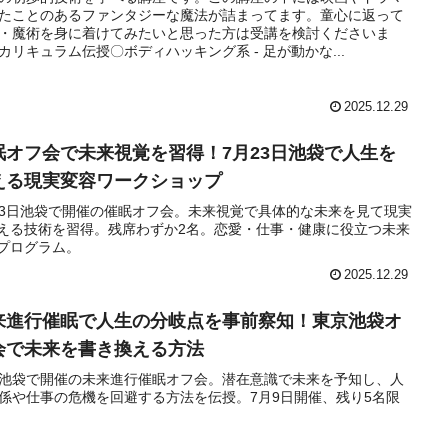
たことのあるファンタジーな魔法が詰まってます。童心に返って
・魔術を身に着けてみたいと思った方は受講を検討くださいま
カリキュラム伝授〇ボディハッキング系 - 足が動かな...
2025.12.29
眠オフ会で未来視覚を習得！7月23日池袋で人生を
える現実変容ワークショップ
23日池袋で開催の催眠オフ会。未来視覚で具体的な未来を見て現実
える技術を習得。残席わずか2名。恋愛・仕事・健康に役立つ未来
プログラム。
2025.12.29
来進行催眠で人生の分岐点を事前察知！東京池袋オ
会で未来を書き換える方法
池袋で開催の未来進行催眠オフ会。潜在意識で未来を予知し、人
係や仕事の危機を回避する方法を伝授。7月9日開催、残り5名限