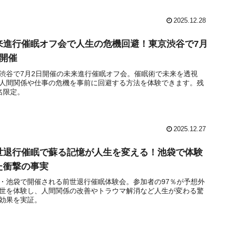
2025.12.28
来進行催眠オフ会で人生の危機回避！東京渋谷で7月
日開催
渋谷で7月2日開催の未来進行催眠オフ会。催眠術で未来を透視
人間関係や仕事の危機を事前に回避する方法を体験できます。残
名限定。
2025.12.27
世退行催眠で蘇る記憶が人生を変える！池袋で体験
た衝撃の事実
・池袋で開催される前世退行催眠体験会。参加者の97％が予想外
世を体験し、人間関係の改善やトラウマ解消など人生が変わる驚
効果を実証。