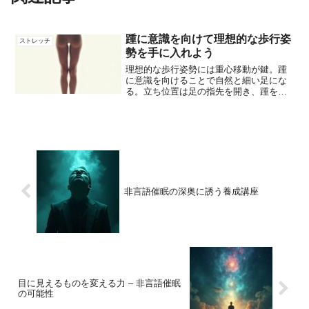
踵に意識を向けて理想的な歩行姿
ストレッチ
勢を手に入れよう
理想的な歩行姿勢には重心移動が鍵。踵
に意識を向けることで自然と細い足にな
る。立ち位置は足の指先を開き、踵を引
き上げる感覚を持つと良い。余計な力を
入れずに、ゆるやかな立ち位置を保つこ
とが重要。
非言語催眠の深奥に誘う養成講座
目に見えるものを変える力 – 非言語催眠
の可能性