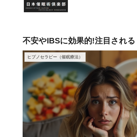
不安やIBSに効果的!注目され
ヒプノセラピー（催眠療法）