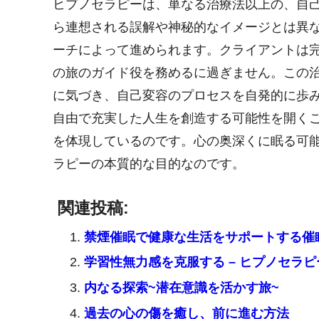
ヒプノセラピーは、単なる治療法以上の、自
ら連想される誤解や神秘的なイメージとは異
ーチによって進められます。クライアントは
の旅のガイド役を務めるに過ぎません。この治療
に気づき、自己変容のプロセスを自発的に歩
自由で充実した人生を創造する可能性を開く
を体現しているのです。心の奥深くに眠る可能
ラピーの本質的な目的なのです。
関連投稿:
禁煙催眠で健康な生活をサポートする催
学習性無力感を克服する – ヒプノセラ
内なる探索~潜在意識を活かす旅~
過去の心の傷を癒し、前に進む方法