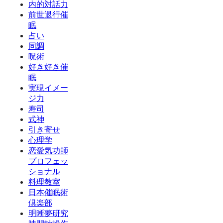
内的対話力
前世退行催
眠
占い
同調
呪術
好き好き催
眠
実現イメー
ジ力
寿司
式神
引き寄せ
心理学
恋愛気功師
プロフェッ
ショナル
料理教室
日本催眠術
倶楽部
明晰夢研究