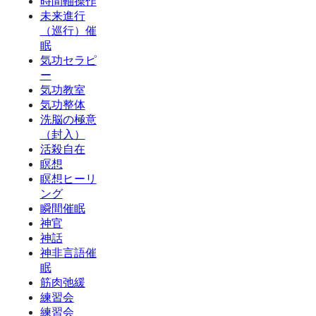
時間軸操作
未来進行
（巡行）催
眠
気功セラピ
ー
気功教室
気功整体
洗脳の極意
（封入）
活殺自在
瞑想
瞑想ヒーリ
ング
瞬間催眠
神官
神話
神非言語催
眠
筋肉弛緩
練習会
練習会