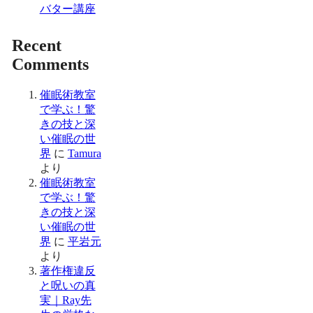
バター講座
Recent
Comments
催眠術教室
で学ぶ！驚
きの技と深
い催眠の世
界
に
Tamura
より
催眠術教室
で学ぶ！驚
きの技と深
い催眠の世
界
に
平岩元
より
著作権違反
と呪いの真
実｜Ray先