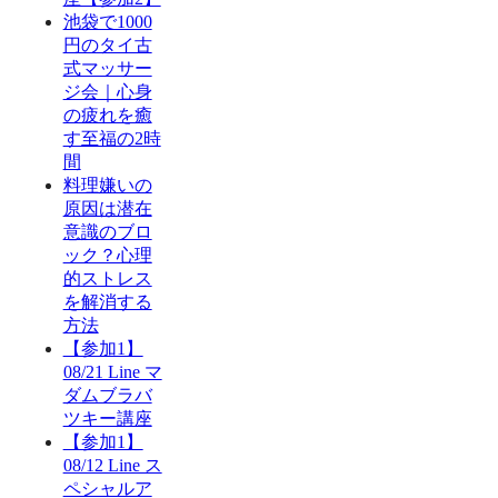
池袋で1000
円のタイ古
式マッサー
ジ会｜心身
の疲れを癒
す至福の2時
間
料理嫌いの
原因は潜在
意識のブロ
ック？心理
的ストレス
を解消する
方法
【参加1】
08/21 Line マ
ダムブラバ
ツキー講座
【参加1】
08/12 Line ス
ペシャルア