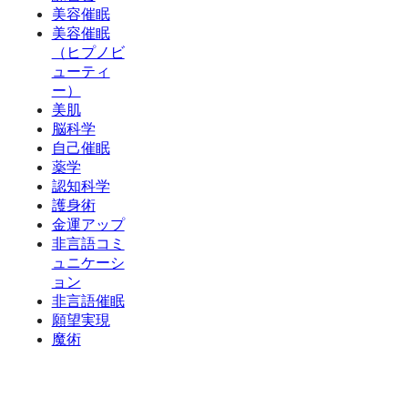
美容催眠
美容催眠
（ヒプノビ
ューティ
ー）
美肌
脳科学
自己催眠
薬学
認知科学
護身術
金運アップ
非言語コミ
ュニケーシ
ョン
非言語催眠
願望実現
魔術