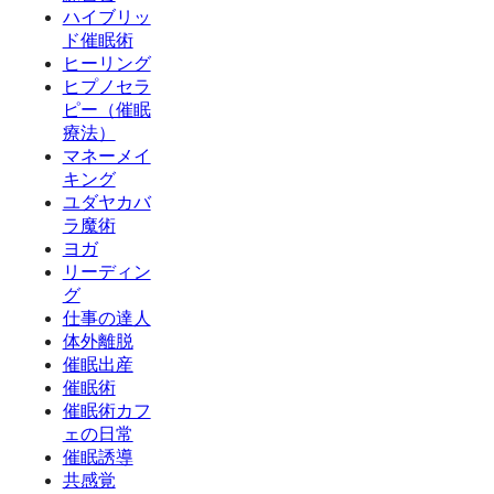
ハイブリッ
ド催眠術
ヒーリング
ヒプノセラ
ピー（催眠
療法）
マネーメイ
キング
ユダヤカバ
ラ魔術
ヨガ
リーディン
グ
仕事の達人
体外離脱
催眠出産
催眠術
催眠術カフ
ェの日常
催眠誘導
共感覚