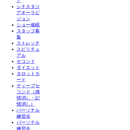
ア
シナスタジ
アオーラビ
ジョン
ショー催眠
スタッフ募
集
ストレッチ
スピリチュ
アル
セコンド
ダイエット
タロットカ
ード
ディープセ
コンド（感
情消し・記
憶消し）
パーソナル
練習会
パーソナル
練習会