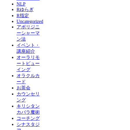
NLP
Rゆらぎ
R指定
Uncategorized
アボリジニ
ーシャーマ
ン法
イベント・
講座紹介
オーラリモ
ートビュー
イング
オラクルカ
ード
お茶会
カウンセリ
ング
キリシタン
カバラ魔術
コーチング
シナスタジ