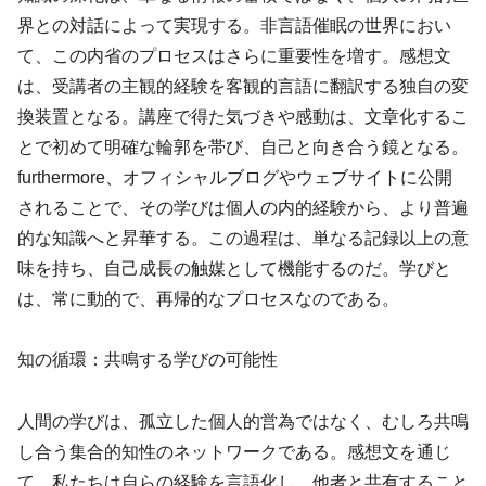
界との対話によって実現する。非言語催眠の世界におい
て、この内省のプロセスはさらに重要性を増す。感想文
は、受講者の主観的経験を客観的言語に翻訳する独自の変
換装置となる。講座で得た気づきや感動は、文章化するこ
とで初めて明確な輪郭を帯び、自己と向き合う鏡となる。
furthermore、オフィシャルブログやウェブサイトに公開
されることで、その学びは個人の内的経験から、より普遍
的な知識へと昇華する。この過程は、単なる記録以上の意
味を持ち、自己成長の触媒として機能するのだ。学びと
は、常に動的で、再帰的なプロセスなのである。
知の循環：共鳴する学びの可能性
人間の学びは、孤立した個人的営為ではなく、むしろ共鳴
し合う集合的知性のネットワークである。感想文を通じ
て、私たちは自らの経験を言語化し、他者と共有すること