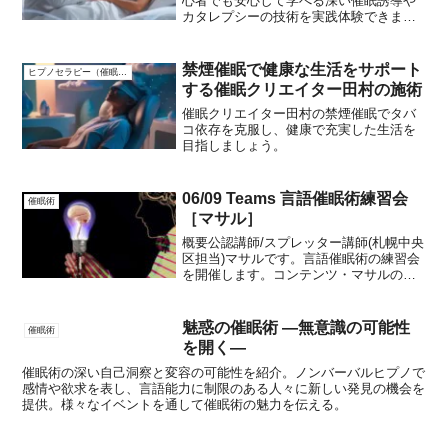
心者でも安心して学べる深い催眠誘導や
カタレプシーの技術を実践体験できま
す。
禁煙催眠で健康な生活をサポート
ヒプノセラピー（催眠療法）
する催眠クリエイター田村の施術
催眠クリエイター田村の禁煙催眠でタバ
コ依存を克服し、健康で充実した生活を
目指しましょう。
06/09 Teams 言語催眠術練習会
催眠術
［マサル］
概要公認講師/スプレッター講師(札幌中央
区担当)マサルです。言語催眠術の練習会
を開催します。コンテンツ・マサルの出
来る言語催眠術全般。・受講生さんの試
したい言語催眠術・ショー催眠・催眠療
法・美容催眠・瞬間催眠等々、基本から
魅惑の催眠術 ―無意識の可能性
催眠術
応用まで。時間内で...
を開く―
催眠術の深い自己洞察と変容の可能性を紹介。ノンバーバルヒプノで
感情や欲求を表し、言語能力に制限のある人々に新しい発見の機会を
提供。様々なイベントを通して催眠術の魅力を伝える。