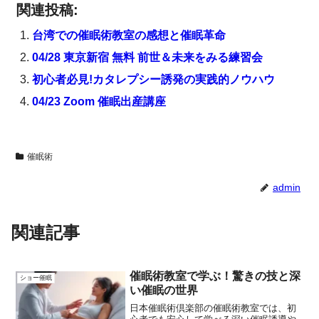
関連投稿:
台湾での催眠術教室の感想と催眠革命
04/28 東京新宿 無料 前世＆未来をみる練習会
初心者必見!カタレプシー誘発の実践的ノウハウ
04/23 Zoom 催眠出産講座
催眠術
admin
関連記事
催眠術教室で学ぶ！驚きの技と深
ショー催眠
い催眠の世界
日本催眠術倶楽部の催眠術教室では、初