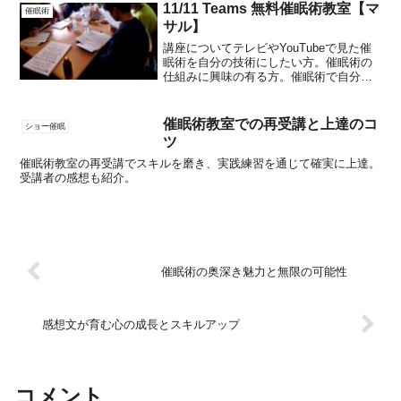
11/11 Teams 無料催眠術教室【マ
催眠術
サル】
講座についてテレビやYouTubeで見た催
眠術を自分の技術にしたい方。催眠術の
仕組みに興味の有る方。催眠術で自分を
変えたい方。言葉の力で潜在意識にアプ
ローチする言語催眠術は、魔法では有り
ません。学ぶ事で、皆さんが使いこなせ
催眠術教室での再受講と上達のコ
ショー催眠
る技術です。この機...
ツ
催眠術教室の再受講でスキルを磨き、実践練習を通じて確実に上達。
受講者の感想も紹介。
催眠術の奥深き魅力と無限の可能性
感想文が育む心の成長とスキルアップ
コメント