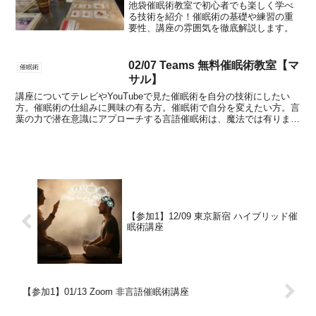
池袋催眠術教室で初心者でも楽しく学べ
る技術を紹介！催眠術の基礎や練習の重
要性、講座の雰囲気を徹底解説します。
02/07 Teams 無料催眠術教室【マ
催眠術
サル】
講座についてテレビやYouTubeで見た催眠術を自分の技術にしたい
方。催眠術の仕組みに興味の有る方。催眠術で自分を変えたい方。言
葉の力で潜在意識にアプローチする言語催眠術は、魔法では有りませ
ん。学ぶ事で、皆さんが使いこなせる技術です。この機...
【参加1】12/09 東京新宿 ハイブリッド催
眠術講座
【参加1】01/13 Zoom 非言語催眠術講座