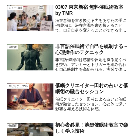
潜在意識にアクセスし、自分自身を変え
る力を持つことができます。また、友人
03/07 東京新宿 無料催眠術教室
ショー催眠
や家族の人生を良い方向に導...
by TMR
潜在意識を書き換える力をあなたの手に
催眠術は、潜在意識を書き換えること
で、自分自身を変えることができる非常
に有効なツールです。あなたも、自分の
潜在意識にアクセスし、自分自身を変え
る力を持つことができます。また、友人
非言語催眠術で自己を統制する –
催眠術
や家族の人生を良い方向に導...
心理操作のテクニック
非言語催眠術は感情や反応を操る驚くべ
き技術。アンカーとトリガーを組み合わ
せ自己統制力を高められる。実習で体験
的に学び、フィードバックを得ながら自
在な自己管理を。
催眠クリエイター田村の占いと催
スピリチュアル
眠術の融合セッション
催眠クリエイター田村による占いと催眠
術が融合したセッション。心と体に深い
影響を与える技術を体感。
初心者必見！池袋催眠術教室で楽
催眠術
しく学ぶ技術