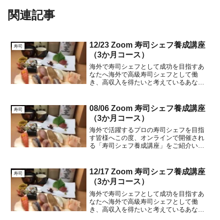
関連記事
12/23 Zoom 寿司シェフ養成講座
寿司
（3か月コース）
海外で寿司シェフとして成功を目指すあ
なたへ海外で高級寿司シェフとして働
き、高収入を得たいと考えているあなた
に朗報です。私たちのオンラインスクー
ルは、そんな夢を叶えるための特別なプ
ログラムを提供しています。週3回のレッ
08/06 Zoom 寿司シェフ養成講座
寿司
スンを通じて、自宅で繰り...
（3か月コース）
海外で活躍するプロの寿司シェフを目指
す皆様へこの度、オンラインで開催され
る「寿司シェフ養成講座」をご紹介いた
します。本講座は、海外でのビジネス展
開を見据えた実践的なカリキュラムを提
供し、確かな技術と経営ノウハウを身に
12/17 Zoom 寿司シェフ養成講座
寿司
つけることができます。週...
（3か月コース）
海外で寿司シェフとして成功を目指すあ
なたへ海外で高級寿司シェフとして働
き、高収入を得たいと考えているあなた
に朗報です。私たちのオンラインスクー