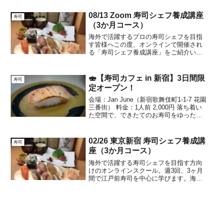
ルは、そんな夢を叶えるための特別なプ
ログラムを提供しています。週3回のレッ
08/13 Zoom 寿司シェフ養成講座
寿司
スンを通じて、自宅で繰り...
（3か月コース）
海外で活躍するプロの寿司シェフを目指
す皆様へこの度、オンラインで開催され
る「寿司シェフ養成講座」をご紹介いた
します。本講座は、海外でのビジネス展
開を見据えた実践的なカリキュラムを提
供し、確かな技術と経営ノウハウを身に
🍣【寿司カフェ in 新宿】3日間限
寿司
つけることができます。週...
定オープン！
会場：Jan June（新宿歌舞伎町1-1-7 花園
三番街） 料金：1人前 2,000円 落ち着い
た空間で、できたてのお寿司をゆったり
楽しめる特別なカフェイベントです。📅
3/27（金）11:00〜18:00🌅最終日！ゆっ
たり味わう“寿司カ...
02/26 東京新宿 寿司シェフ養成講
寿司
座（3か月コース）
海外で活躍する寿司シェフを目指す方向
けのオンラインスクール。週3回、3ヶ月
間で江戸前寿司を中心に学びます。海外
での店舗運営や現場での問題にも対応。