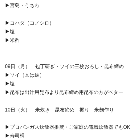
▶︎宮島・うちわ
▶︎コハダ（コノシロ）
▶︎塩
▶︎米酢
09日（月） 包丁研ぎ・ソイの三枚おろし・昆布締め
▶︎ソイ（又は鯛）
▶︎塩
▶︎昆布は出汁用昆布より昆布締め用昆布の方がベター
10日（火） 米炊き 昆布締め 握り 米麹作り
▶︎プロパンガス炊飯器推奨・ご家庭の電気炊飯器でもOK
▶︎寿司桶