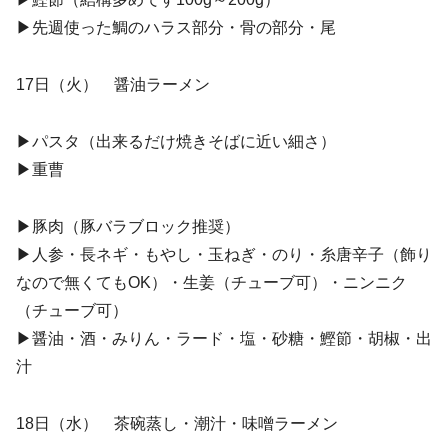
▶︎先週使った鯛のハラス部分・骨の部分・尾
17日（火） 醤油ラーメン
▶︎パスタ（出来るだけ焼きそばに近い細さ）
▶︎重曹
▶︎豚肉（豚バラブロック推奨）
▶︎人参・長ネギ・もやし・玉ねぎ・のり・糸唐辛子（飾り
なので無くてもOK）・生姜（チューブ可）・ニンニク
（チューブ可）
▶︎醤油・酒・みりん・ラード・塩・砂糖・鰹節・胡椒・出
汁
18日（水） 茶碗蒸し・潮汁・味噌ラーメン