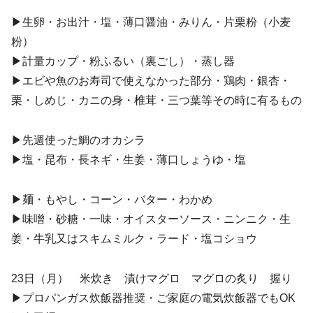
▶︎生卵・お出汁・塩・薄口醤油・みりん・片栗粉（小麦
粉）
▶︎計量カップ・粉ふるい（裏ごし）・蒸し器
▶︎エビや魚のお寿司で使えなかった部分・鶏肉・銀杏・
栗・しめじ・カニの身・椎茸・三つ葉等その時に有るもの
▶︎先週使った鯛のオカシラ
▶︎塩・昆布・長ネギ・生姜・薄口しょうゆ・塩
▶︎麺・もやし・コーン・バター・わかめ
▶︎味噌・砂糖・一味・オイスターソース・ニンニク・生
姜・牛乳又はスキムミルク・ラード・塩コショウ
23日（月） 米炊き 漬けマグロ マグロの炙り 握り
▶︎プロパンガス炊飯器推奨・ご家庭の電気炊飯器でもOK