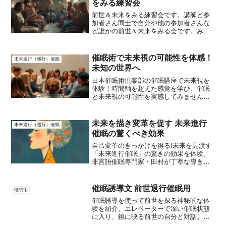
をみる練習会
前世＆未来をみる練習会です。講師と参
加者さん同士で自分や他の参加者さんな
ど誰かの前世＆未来をみる会です。みて
もらいたいだけという方の参加も○です。
みる練習をしたい人は、誘導ありの練習
はもちろん、誘導なしで一人で出来るよ
催眠術で未来視の可能性を体感！
未来進行（巡行）催眠
うになりたい人には、コ...
未知の世界へ
日本催眠術倶楽部の催眠講座で未来視を
体験！時間軸を超えた感覚を学び、催眠
と未来視の可能性を実感してみません
か。
未来を描き変革を促す 未来進行
未来進行（巡行）催眠
催眠の驚くべき効果
自己変革のきっかけを得る!未来を見渡す
「未来進行催眠」の驚きの効果を体験。
非言語催眠専門家・田村が丁寧な導きで
お一人お一人の未来を描き、人生を前進
させていきます。
催眠誘導文 前世退行催眠用
催眠術
催眠誘導を使って前世を探る神秘的な体
験を紹介。エレベーターで深い催眠状態
に入り、鏡に映る前世の自分と対話。自
己発見と成長の機会を提供する瞑想法。