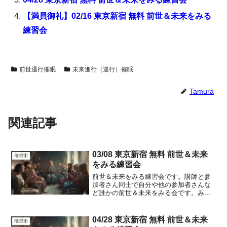
【満員御礼】02/16 東京新宿 無料 前世＆未来をみる
練習会
前世退行催眠
未来進行（巡行）催眠
Tamura
関連記事
03/08 東京新宿 無料 前世＆未来
催眠術
をみる練習会
前世＆未来をみる練習会です。講師と参
加者さん同士で自分や他の参加者さんな
ど誰かの前世＆未来をみる会です。みて
もらいたいだけという方の参加も○です。
みる練習をしたい人は、誘導ありの練習
はもちろん、誘導なしで一人で出来るよ
04/28 東京新宿 無料 前世＆未来
催眠術
うになりたい人には、コ...