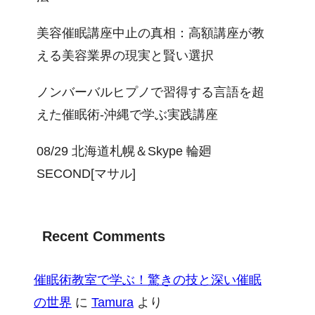
美容催眠講座中止の真相：高額講座が教
える美容業界の現実と賢い選択
ノンバーバルヒプノで習得する言語を超
えた催眠術-沖縄で学ぶ実践講座
08/29 北海道札幌＆Skype 輪廻
SECOND[マサル]
Recent Comments
催眠術教室で学ぶ！驚きの技と深い催眠
の世界
に
Tamura
より