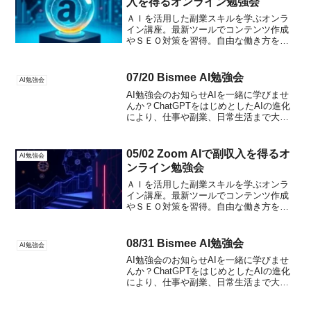
入を得るオンライン勉強会
ＡＩを活用した副業スキルを学ぶオンラ
イン講座。最新ツールでコンテンツ作成
やＳＥＯ対策を習得。自由な働き方を目
指す方向け。月額３万円、ヒプノアカデ
ミー卒業生は無料。
07/20 Bismee AI勉強会
AI勉強会
AI勉強会のお知らせAIを一緒に学びませ
んか？ChatGPTをはじめとしたAIの進化
により、仕事や副業、日常生活まで大き
く変わり始めています。「AIに興味はあ
るけど、何から始めればいいかわからな
い」「仕事でAIを活用したい」「最新の
05/02 Zoom AIで副収入を得るオ
AI勉強会
AIツー...
ンライン勉強会
ＡＩを活用した副業スキルを学ぶオンラ
イン講座。最新ツールでコンテンツ作成
やＳＥＯ対策を習得。自由な働き方を目
指す方向け。月額３万円、ヒプノアカデ
ミー卒業生は無料。
08/31 Bismee AI勉強会
AI勉強会
AI勉強会のお知らせAIを一緒に学びませ
んか？ChatGPTをはじめとしたAIの進化
により、仕事や副業、日常生活まで大き
く変わり始めています。「AIに興味はあ
るけど、何から始めればいいかわからな