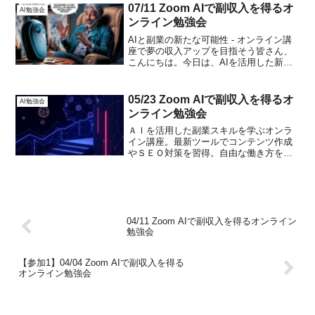
い」「仕事でAIを活用したい」「最新の
07/11 Zoom AIで副収入を得るオ
AI勉強会
AIツー...
ンライン勉強会
AIと副業の新たな可能性 - オンライン講
座で夢の収入アップを目指そう皆さん、
こんにちは。今日は、AIを活用した新し
い副業の可能性についてお話ししたいと
思います。テクノロジーの進化が目覚ま
しい昨今、私たちの生活や仕事のあり方
05/23 Zoom AIで副収入を得るオ
AI勉強会
も大きく変わりつ...
ンライン勉強会
ＡＩを活用した副業スキルを学ぶオンラ
イン講座。最新ツールでコンテンツ作成
やＳＥＯ対策を習得。自由な働き方を目
指す方向け。月額３万円、ヒプノアカデ
ミー卒業生は無料。
04/11 Zoom AIで副収入を得るオンライン
勉強会
【参加1】04/04 Zoom AIで副収入を得る
オンライン勉強会