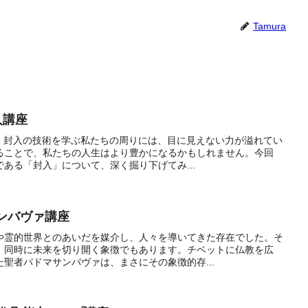
Tamura
封入講座
- 封入の技術を学ぶ私たちの周りには、目に見えない力が溢れてい
ることで、私たちの人生はより豊かになるかもしれません。今回
ある「封入」について、深く掘り下げてみ...
マサンバヴァ講座
や霊的世界とのあいだを媒介し、人々を導いてきた存在でした。そ
、同時に未来を切り開く象徴でもあります。チベットに仏教を広
聖者パドマサンバヴァは、まさにその象徴的存...