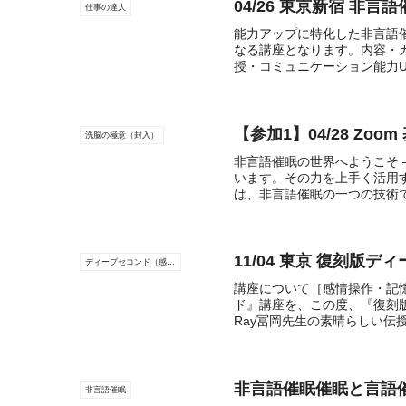
04/26 東京新宿 非言
仕事の達人
能力アップに特化した非言語
なる講座となります。内容・
授・コミュニケーション能力UP
【参加1】04/28 Zo
洗脳の極意（封入）
非言語催眠の世界へようこそ 
います。その力を上手く活用
は、非言語催眠の一つの技術で
11/04 東京 復刻版
ディープセコンド（感情消し・記憶消し）
講座について［感情操作・記
ド』講座を、この度、『復刻
Ray冨岡先生の素晴らしい伝
非言語催眠催眠と言語
非言語催眠