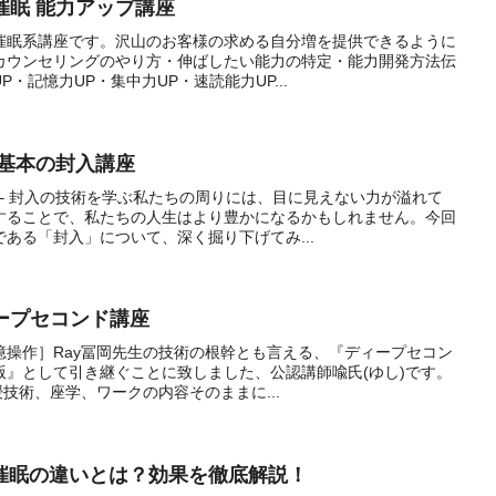
語催眠 能力アップ講座
催眠系講座です。沢山のお客様の求める自分増を提供できるように
カウンセリングのやり方・伸ばしたい能力の特定・能力開発方法伝
・記憶力UP・集中力UP・速読能力UP...
om 基本の封入講座
– 封入の技術を学ぶ私たちの周りには、目に見えない力が溢れて
することで、私たちの人生はより豊かになるかもしれません。今回
ある「封入」について、深く掘り下げてみ...
ディープセコンド講座
憶操作］Ray冨岡先生の技術の根幹とも言える、『ディープセコン
版』として引き継ぐことに致しました、公認講師喩氏(ゆし)です。
授技術、座学、ワークの内容そのままに...
催眠の違いとは？効果を徹底解説！