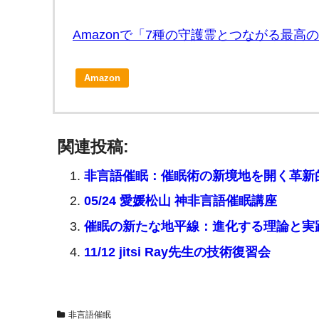
Amazonで「7種の守護霊とつながる最
Amazon
関連投稿:
非言語催眠：催眠術の新境地を開く革新
05/24 愛媛松山 神非言語催眠講座
催眠の新たな地平線：進化する理論と実
11/12 jitsi Ray先生の技術復習会
非言語催眠