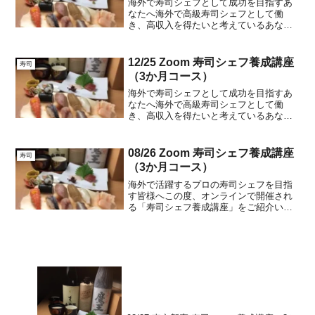
海外で寿司シェフとして成功を目指すあ
なたへ海外で高級寿司シェフとして働
き、高収入を得たいと考えているあなた
に朗報です。私たちのオンラインスクー
ルは、そんな夢を叶えるための特別なプ
ログラムを提供しています。週3回のレッ
12/25 Zoom 寿司シェフ養成講座
寿司
スンを通じて、自宅で繰り...
（3か月コース）
海外で寿司シェフとして成功を目指すあ
なたへ海外で高級寿司シェフとして働
き、高収入を得たいと考えているあなた
に朗報です。私たちのオンラインスクー
ルは、そんな夢を叶えるための特別なプ
ログラムを提供しています。週3回のレッ
08/26 Zoom 寿司シェフ養成講座
寿司
スンを通じて、自宅で繰り...
（3か月コース）
海外で活躍するプロの寿司シェフを目指
す皆様へこの度、オンラインで開催され
る「寿司シェフ養成講座」をご紹介いた
します。本講座は、海外でのビジネス展
開を見据えた実践的なカリキュラムを提
供し、確かな技術と経営ノウハウを身に
つけることができます。週...