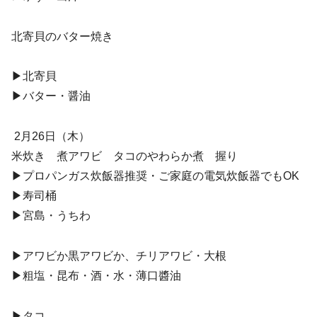
北寄貝のバター焼き
▶︎北寄貝
▶︎バター・醤油
2月26日（木）
米炊き 煮アワビ タコのやわらか煮 握り
▶︎プロパンガス炊飯器推奨・ご家庭の電気炊飯器でもOK
▶︎寿司桶
▶︎宮島・うちわ
▶︎アワビか黒アワビか、チリアワビ・大根
▶︎粗塩・昆布・酒・水・薄口醬油
▶︎タコ