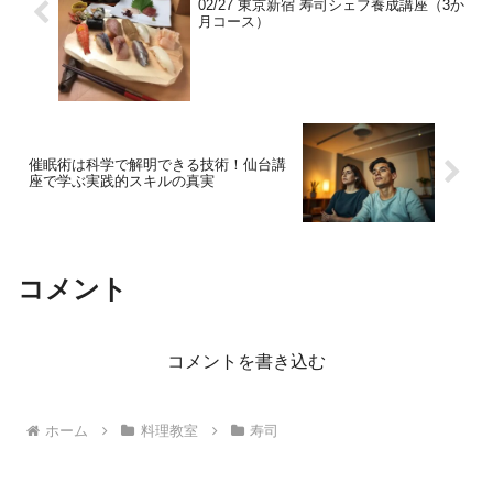
02/27 東京新宿 寿司シェフ養成講座（3か
月コース）
催眠術は科学で解明できる技術！仙台講
座で学ぶ実践的スキルの真実
コメント
コメントを書き込む
ホーム
料理教室
寿司