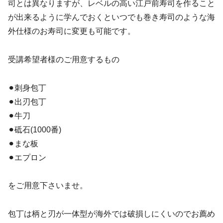
司とは異なりますが、レベルの高い江戸前寿司を作ること
が出来るように学んでおくといつでも巻き寿司のような海
外仕様のお寿司に変更も可能です。
受講希望者様のご用意するもの
⚫︎刺身包丁
⚫︎出刃包丁
⚫︎牛刀
⚫︎砥石(1000番)
⚫︎まな板
⚫︎エプロン
をご用意下さいませ。
包丁は柄と刃が一体型が海外では破損しにくいのでお薦め