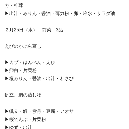
ガ・椎茸
▶︎出汁・みりん・醤油・薄力粉・卵・冷水・サラダ油
２月25日（水） 前菜 3品
えびのかぶら蒸し
▶︎カブ・はんぺん・えび
▶︎卵白・片栗粉
▶︎糀みりん・醤油・出汁・わさび
帆立、鯛の蒸し物
▶︎帆立・鯛・雲丹・豆腐・アオサ
▶︎桜でんぶ・片栗粉
▶︎ゆず・出汁