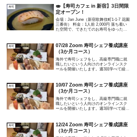
🍣【寿司カフェ in 新宿】3日間限
寿司
定オープン！
会場：Jan June（新宿歌舞伎町1-1-7 花園
三番街） 料金：1人前 2,000円 落ち着い
た空間で、できたてのお寿司をゆったり
楽しめる特別なカフェイベントです。📅
3/27（金）11:00〜18:00🌅最終日！ゆっ
たり味わう“寿司カ...
07/28 Zoom 寿司シェフ養成講座
寿司
（3か月コース）
海外で寿司シェフをし、高級専門職に就
職したいという人向けのオンラインスク
ールを開催いたします。週3回学べて繰り
返し自宅で勉強できます。現在の寿司シ
ェフの給与はアメリカやヨーロッパ、ド
バイでは月給80万円から150万円と非常に
10/07 Zoom 寿司シェフ養成講座
寿司
高額で常に寿司シ...
（3か月コース）
海外で寿司シェフをし、高級専門職に就
職したいという人向けのオンラインスク
ールを開催いたします。週3回学べて繰り
返し自宅で勉強できます。現在の寿司シ
ェフの給与はアメリカやヨーロッパ、ド
バイでは月給80万円から150万円と非常に
12/24 Zoom 寿司シェフ養成講座
寿司
高額で常に寿司シ...
（3か月コース）