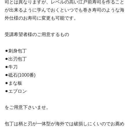
司とは異なりますが、レベルの高い江戸前寿司を作ること
が出来るように学んでおくといつでも巻き寿司のような海
外仕様のお寿司に変更も可能です。
受講希望者様のご用意するもの
⚫︎刺身包丁
⚫︎出刃包丁
⚫︎牛刀
⚫︎砥石(1000番)
⚫︎まな板
⚫︎エプロン
をご用意下さいませ。
包丁は柄と刃が一体型が海外では破損しにくいのでお薦め