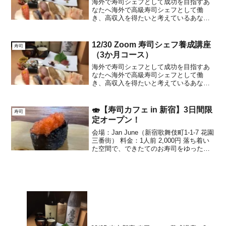
海外で寿司シェフとして成功を目指すあ
なたへ海外で高級寿司シェフとして働
き、高収入を得たいと考えているあなた
に朗報です。私たちのオンラインスクー
ルは、そんな夢を叶えるための特別なプ
ログラムを提供しています。週3回のレッ
12/30 Zoom 寿司シェフ養成講座
寿司
スンを通じて、自宅で繰り...
（3か月コース）
海外で寿司シェフとして成功を目指すあ
なたへ海外で高級寿司シェフとして働
き、高収入を得たいと考えているあなた
に朗報です。私たちのオンラインスクー
ルは、そんな夢を叶えるための特別なプ
ログラムを提供しています。週3回のレッ
🍣【寿司カフェ in 新宿】3日間限
寿司
スンを通じて、自宅で繰り...
定オープン！
会場：Jan June（新宿歌舞伎町1-1-7 花園
三番街） 料金：1人前 2,000円 落ち着い
た空間で、できたてのお寿司をゆったり
楽しめる特別なカフェイベントです。📅
3/19（木）11:00〜14:00🌅最終日！ゆっ
たり味わう“寿司カ...