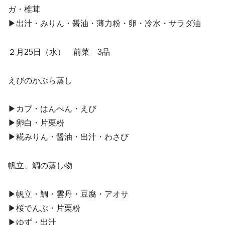
ガ・椎茸
▶︎出汁・みりん・醤油・薄力粉・卵・冷水・サラダ油
２月25日（水） 前菜 3品
えびのかぶら蒸し
▶︎カブ・はんぺん・えび
▶︎卵白・片栗粉
▶︎糀みりん・醤油・出汁・わさび
帆立、鯛の蒸し物
▶︎帆立・鯛・雲丹・豆腐・アオサ
▶︎桜でんぶ・片栗粉
▶︎ゆず・出汁