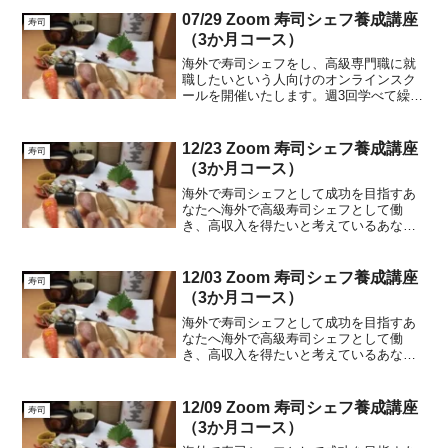
07/29 Zoom 寿司シェフ養成講座
寿司
（3か月コース）
海外で寿司シェフをし、高級専門職に就
職したいという人向けのオンラインスク
ールを開催いたします。週3回学べて繰り
返し自宅で勉強できます。現在の寿司シ
ェフの給与はアメリカやヨーロッパ、ド
バイでは月給80万円から150万円と非常に
12/23 Zoom 寿司シェフ養成講座
寿司
高額で常に寿司シ...
（3か月コース）
海外で寿司シェフとして成功を目指すあ
なたへ海外で高級寿司シェフとして働
き、高収入を得たいと考えているあなた
に朗報です。私たちのオンラインスクー
ルは、そんな夢を叶えるための特別なプ
ログラムを提供しています。週3回のレッ
12/03 Zoom 寿司シェフ養成講座
寿司
スンを通じて、自宅で繰り...
（3か月コース）
海外で寿司シェフとして成功を目指すあ
なたへ海外で高級寿司シェフとして働
き、高収入を得たいと考えているあなた
に朗報です。私たちのオンラインスクー
ルは、そんな夢を叶えるための特別なプ
ログラムを提供しています。週3回のレッ
12/09 Zoom 寿司シェフ養成講座
寿司
スンを通じて、自宅で繰り...
（3か月コース）