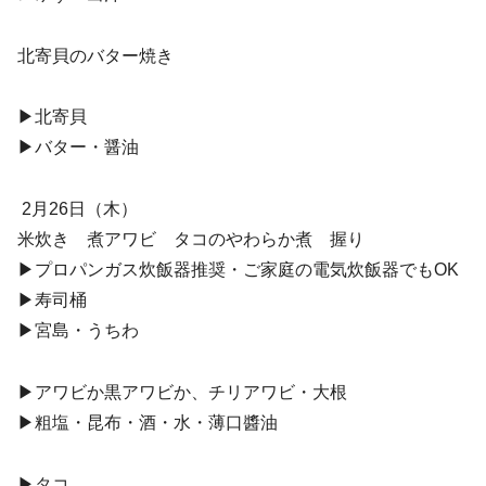
北寄貝のバター焼き
▶︎北寄貝
▶︎バター・醤油
2月26日（木）
米炊き 煮アワビ タコのやわらか煮 握り
▶︎プロパンガス炊飯器推奨・ご家庭の電気炊飯器でもOK
▶︎寿司桶
▶︎宮島・うちわ
▶︎アワビか黒アワビか、チリアワビ・大根
▶︎粗塩・昆布・酒・水・薄口醬油
▶︎タコ