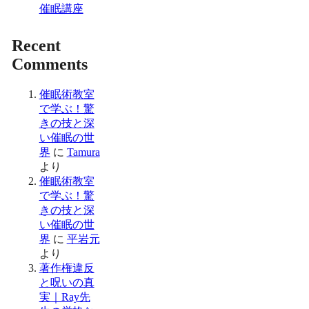
催眠講座
Recent
Comments
催眠術教室
で学ぶ！驚
きの技と深
い催眠の世
界
に
Tamura
より
催眠術教室
で学ぶ！驚
きの技と深
い催眠の世
界
に
平岩元
より
著作権違反
と呪いの真
実｜Ray先