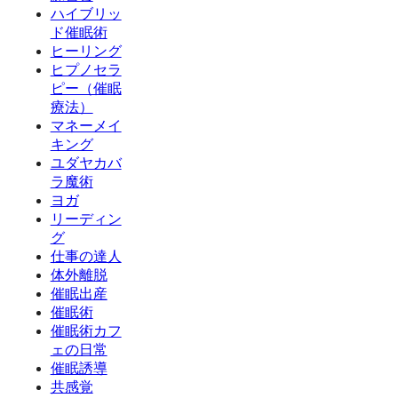
ハイブリッ
ド催眠術
ヒーリング
ヒプノセラ
ピー（催眠
療法）
マネーメイ
キング
ユダヤカバ
ラ魔術
ヨガ
リーディン
グ
仕事の達人
体外離脱
催眠出産
催眠術
催眠術カフ
ェの日常
催眠誘導
共感覚