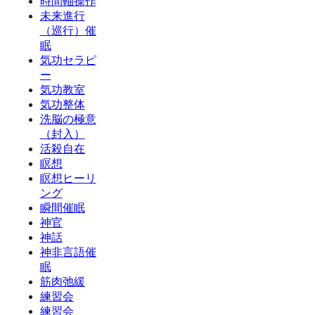
時間軸操作
未来進行
（巡行）催
眠
気功セラピ
ー
気功教室
気功整体
洗脳の極意
（封入）
活殺自在
瞑想
瞑想ヒーリ
ング
瞬間催眠
神官
神話
神非言語催
眠
筋肉弛緩
練習会
練習会