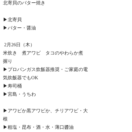
北寄貝のバター焼き
▶︎北寄貝
▶︎バター・醤油
2月26日（木）
米炊き 煮アワビ タコのやわらか煮
握り
▶︎プロパンガス炊飯器推奨・ご家庭の電
気炊飯器でもOK
▶︎寿司桶
▶︎宮島・うちわ
▶︎アワビか黒アワビか、チリアワビ・大
根
▶︎粗塩・昆布・酒・水・薄口醬油