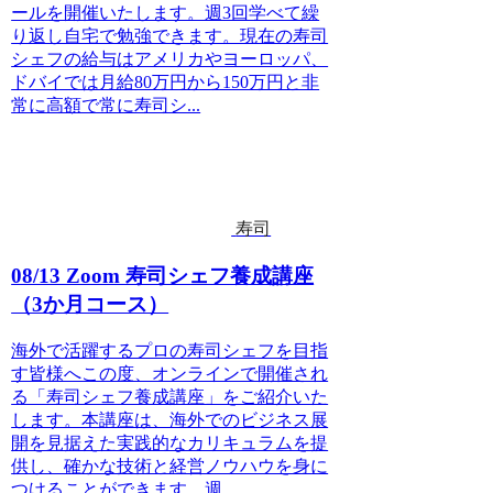
ールを開催いたします。週3回学べて繰
り返し自宅で勉強できます。現在の寿司
シェフの給与はアメリカやヨーロッパ、
ドバイでは月給80万円から150万円と非
常に高額で常に寿司シ...
寿司
08/13 Zoom 寿司シェフ養成講座
（3か月コース）
海外で活躍するプロの寿司シェフを目指
す皆様へこの度、オンラインで開催され
る「寿司シェフ養成講座」をご紹介いた
します。本講座は、海外でのビジネス展
開を見据えた実践的なカリキュラムを提
供し、確かな技術と経営ノウハウを身に
つけることができます。週...