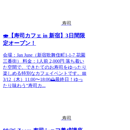
寿司
🍣【寿司カフェ in 新宿】3日間限
定オープン！
会場：Jan June（新宿歌舞伎町1-1-7 花園
三番街） 料金：1人前 2,000円 落ち着い
た空間で、できたてのお寿司をゆったり
楽しめる特別なカフェイベントです。📅
3/12（木）11:00〜18:00🌅最終日！ゆっ
たり味わう“寿司カ...
寿司