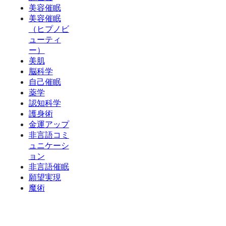
美容催眠
美容催眠
（ヒプノビ
ューティ
ー）
美肌
脳科学
自己催眠
薬学
認知科学
護身術
金運アップ
非言語コミ
ュニケーシ
ョン
非言語催眠
願望実現
魔術