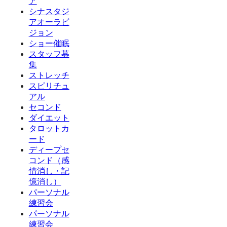
ア
シナスタジ
アオーラビ
ジョン
ショー催眠
スタッフ募
集
ストレッチ
スピリチュ
アル
セコンド
ダイエット
タロットカ
ード
ディープセ
コンド（感
情消し・記
憶消し）
パーソナル
練習会
パーソナル
練習会