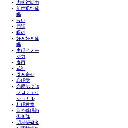
内的対話力
前世退行催
眠
占い
同調
呪術
好き好き催
眠
実現イメー
ジ力
寿司
式神
引き寄せ
心理学
恋愛気功師
プロフェッ
ショナル
料理教室
日本催眠術
倶楽部
明晰夢研究