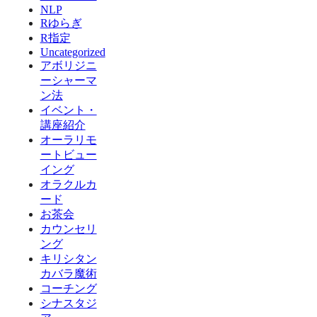
NLP
Rゆらぎ
R指定
Uncategorized
アボリジニ
ーシャーマ
ン法
イベント・
講座紹介
オーラリモ
ートビュー
イング
オラクルカ
ード
お茶会
カウンセリ
ング
キリシタン
カバラ魔術
コーチング
シナスタジ