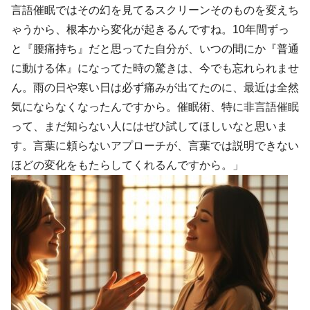
言語催眠ではその幻を見てるスクリーンそのものを変えち
ゃうから、根本から変化が起きるんですね。10年間ずっ
と『腰痛持ち』だと思ってた自分が、いつの間にか『普通
に動ける体』になってた時の驚きは、今でも忘れられませ
ん。雨の日や寒い日は必ず痛みが出てたのに、最近は全然
気にならなくなったんですから。催眠術、特に非言語催眠
って、まだ知らない人にはぜひ試してほしいなと思いま
す。言葉に頼らないアプローチが、言葉では説明できない
ほどの変化をもたらしてくれるんですから。」