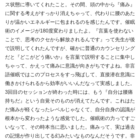
ス状態に導いてくれたこと。その間、頭の中から『痛み』
に関する考えがすっかり消えちゃって、代わりに腰のあた
りが温かいエネルギーに包まれるのを感じたんです。催眠
術のイメージが180度変わりましたよ。『言葉を使わない
ことで、思考のクセから解放されるんです』って先生が後
で説明してくれたんですが、確かに普通のカウンセリング
だと『どこがどう痛いか』を言葉で説明することに集中し
ちゃって、かえって痛みに意識が向きがちですよね。非言
語催眠ではこのプロセスをすっ飛ばして、直接潜在意識に
働きかけられるから効率がいいんだなって実感しました。
3回目のセッションが終わった時には、もう『自分は腰痛
持ちだ』という自覚そのものが消えてたんです。これはた
だ痛みが軽くなったレベルじゃなくて、自分自身の認識が
根本から変わったような感覚でした。催眠術の力ってすご
いなって、その時本当に思いました。痛みって、実は過去
の記憶が作り出してる幻みたいなものなんだそうです。非