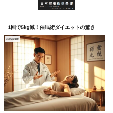
1回で5kg減！催眠術ダイエットの驚き
非言語催眠