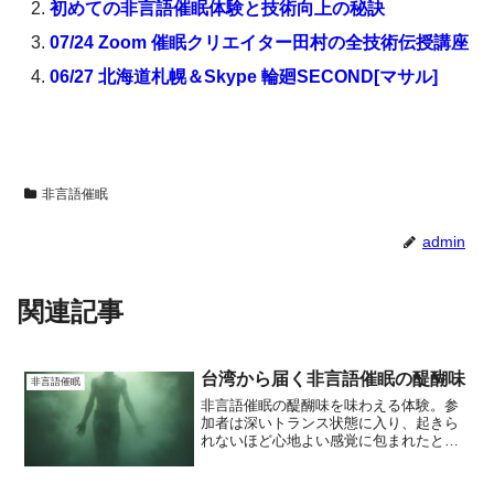
初めての非言語催眠体験と技術向上の秘訣
07/24 Zoom 催眠クリエイター田村の全技術伝授講座
06/27 北海道札幌＆Skype 輪廻SECOND[マサル]
非言語催眠
admin
関連記事
台湾から届く非言語催眠の醍醐味
非言語催眠
非言語催眠の醍醐味を味わえる体験。参
加者は深いトランス状態に入り、起きら
れないほど心地よい感覚に包まれたとい
う。非言語催眠は身体的アプローチで無
意識に直接働きかけ、言語による説明を
最小限に抑えられるのが特徴。