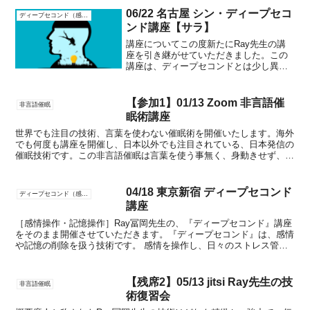
06/22 名古屋 シン・ディープセコ
ディープセコンド（感情消し・記憶消し）
ンド講座【サラ】
講座についてこの度新たにRay先生の講
座を引き継がせていただきました。この
講座は、ディープセコンドとは少し異な
るアプローチを用いながら、強力に書き
換えを行っていく内容となっています。
私自身も、これまでこちらの技術を何度
【参加1】01/13 Zoom 非言語催
非言語催眠
も実践してきましたがそ...
眠術講座
世界でも注目の技術、言葉を使わない催眠術を開催いたします。海外
でも何度も講座を開催し、日本以外でも注目されている、日本発信の
催眠技術です。この非言語催眠は言葉を使う事無く、身動きせず、目
を合わせもせずに暗示送信し、任意の結果に導く技術です。...
04/18 東京新宿 ディープセコンド
ディープセコンド（感情消し・記憶消し）
講座
［感情操作・記憶操作］Ray冨岡先生の、『ディープセコンド』講座
をそのまま開催させていただきます。『ディープセコンド』は、感情
や記憶の削除を扱う技術です。 感情を操作し、日々のストレス管理
から苦手意識やネガティブ思考の消去、トラウマ解除まで...
【残席2】05/13 jitsi Ray先生の技
非言語催眠
術復習会