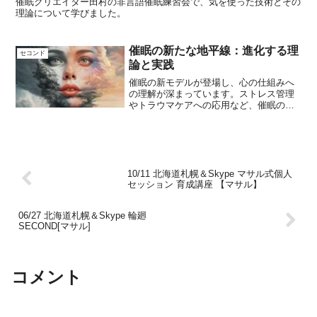
催眠クリエイター田村の非言語催眠練習会で、気を使った技術とその
理論について学びました。
催眠の新たな地平線：進化する理
セコンド
論と実践
催眠の新モデルが登場し、心の仕組みへ
の理解が深まっています。ストレス管理
やトラウマケアへの応用など、催眠の可
能性が広がる中、その最新情報をお届け
します。
10/11 北海道札幌＆Skype マサル式個人
セッション 育成講座 【マサル】
06/27 北海道札幌＆Skype 輪廻
SECOND[マサル]
コメント