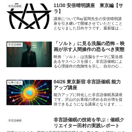
うとしています。医療現場で静かな革命
11/30 安倍晴明講座 東京編【サ
非言語催眠
が起きているのです。...
ラ】
講座についてRay冨岡先生の安倍晴明講
座を引き継いで開催させていただくこと
となりました日向サラです。最新版はシ
ークレット講座となっておりました当講
座、それほど強力なものでありレベルの
高い技術です。Ray先生の伝授、カリキ
「ソルト」に見る洗脳の恐怖 – 映
非言語催眠
ュラム、座学を引き継...
画が示す人間操作の恐るべき実態
映画「ソルト」は洗脳をテーマに緊迫感
あるサスペンスを描く。非言語催眠によ
る心理操作の危険性を示し、自分の心を
守る方法を考えさせる必見作品。視聴者
は主人公の脱出を見届ける中で、自身が
洗脳されていないかを振り返る機会を得
04/26 東京新宿 非言語催眠 能力
仕事の達人
る。単なるアクション映画ではなく、人
アップ講座
間の心理や倫理といった深い問題を提起
する作品だ。
能力アップに特化した非言語催眠系講座
です。沢山のお客様の求める自分増を提
供できるようになる講座となります。内
容・カウンセリングのやり方・伸ばした
い能力の特定・能力開発方法伝授・コミ
ュニケーション能力UP・記憶力UP・集
非言語催眠の技術を学ぶ：催眠ク
非言語催眠
中力UP・速読能力UP...
リエイター田村の実践レポート