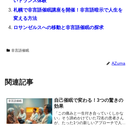
いトランス体験
札幌で非言語催眠講座を開催！非言語暗示で人生を
変える方法
ロサンゼルスへの移動と非言語催眠の探求
非言語催眠
AZuma
関連記事
自己催眠で変わる！3つの驚きの
非言語催眠
効果
「この痛みと一生付き合っていくしかな
い」そう諦めかけていた72名の患者さん
が、たった1つの新しいアプローチで人生
を取り戻しました。非言語催眠という画
期的な手法が、慢性痛治療の常識を覆そ