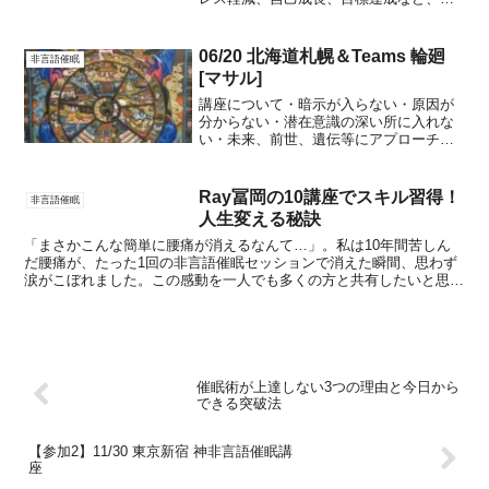
様々な悩みの解決に役立ちます。初心者
向けの体験講座も開催中。
06/20 北海道札幌＆Teams 輪廻
非言語催眠
[マサル]
講座について・暗示が入らない・原因が
分からない・潜在意識の深い所に入れな
い・未来、前世、遺伝等にアプローチが
出来ない全てにアプローチ出来る「奥
義」を持つ事で、術師としてのレベルを
数段上げる講座が誕生しました。新しい
Ray冨岡の10講座でスキル習得！
非言語催眠
暗示の入れ方を学んで頂きま...
人生変える秘訣
「まさかこんな簡単に腰痛が消えるなんて…」。私は10年間苦しん
だ腰痛が、たった1回の非言語催眠セッションで消えた瞬間、思わず
涙がこぼれました。この感動を一人でも多くの方と共有したいと思
い、筆を執ることにしました。 2014年夏、東京で開催さ...
催眠術が上達しない3つの理由と今日から
できる突破法
【参加2】11/30 東京新宿 神非言語催眠講
座