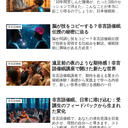
「10年間苦しんだ腰痛が、たった1回のセ
ッションで消えた」こんなことが本当に
起こり得るのでしょうか。日本催眠術倶
楽部で行われた非言語催眠のセッション
で、まさにこのような驚くべき変化が
次々と報告されています。参加者の多く
脳が技をコピーする？非言語催眠
非言語催眠
が「魔法のようだった」...
伝授の秘密に迫る
脳が同調し技をコピー？非言語催眠伝授
で技術を習得する仕組みを解説。催眠技
術に興味がある方必見！
遠足前の夜のような期待感！非言
非言語催眠
語催眠講座で開けた新たな世界
非言語催眠講座で、期待を超える驚きの
催眠体験！基礎から実践まで学べる内容
で、新しい世界が開ける感動の一日
非言語催眠、日常に溶け込む：受
非言語催眠
講生のフィードバックから生まれ
た変化
非言語催眠で、あなたの潜在意識を目覚
めさせ、理想の自分へと導きます。スト
レス軽減、自己成長、目標達成など、