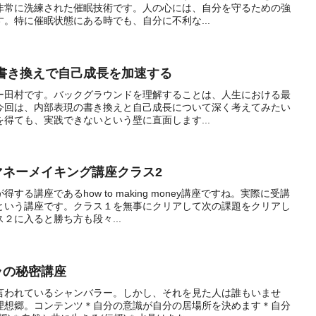
非常に洗練された催眠技術です。人の心には、自分を守るための強
。特に催眠状態にある時でも、自分に不利な...
識書き換えで自己成長を加速する
ー田村です。バックグラウンドを理解することは、人生における最
今回は、内部表現の書き換えと自己成長について深く考えてみたい
得ても、実践できないという壁に直面します...
トゥマネーメイキング講座クラス2
る講座であるhow to making money講座ですね。実際に受講
という講座です。クラス１を無事にクリアして次の課題をクリアし
２に入ると勝ち方も段々...
バラの秘密講座
言われているシャンバラー。しかし、それを見た人は誰もいませ
理想郷。コンテンツ＊自分の意識が自分の居場所を決めます＊自分