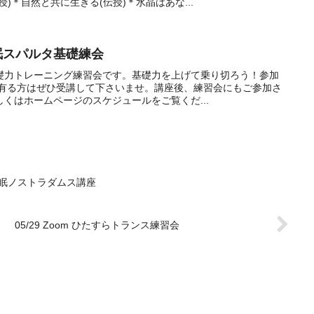
)＊自然と共に生きる(伝授)＊水晶はあな...
語催眠スパルタ基礎練会
礎力トレーニング練習会です。基礎力を上げて乗り切ろう！参加
の有る方はぜひ受講して下さいませ。講座後、練習会にもご参加さ
くはホームページのスケジュールをご覧くだ...
言語催眠ノストラダムス講座
05/29 Zoom ひたすらトランス練習会