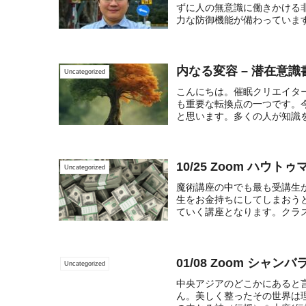
ずに人の無意識に働きかける
力な防御機能が備わっています
内なる変容 – 潜在意
Uncategorized
こんにちは。催眠クリエイタ
も重要な転換点の一つです。
と思います。多くの人が知識を
10/25 Zoom ハウ
Uncategorized
魔術講座の中でも最も受講生が得す
生をお金持ちにしてしまおう
ていく講座となります。クラス
01/08 Zoom シャン
Uncategorized
中央アジアのどこかにあると
ん。美しく整ったその世界は