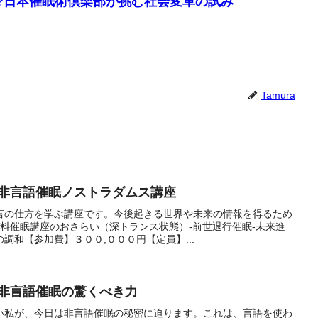
?日本催眠術倶楽部が挑む社会変革の試み
Tamura
oom 非言語催眠ノストラダムス講座
言の仕方を学ぶ講座です。今後起きる世界や未来の情報を得るため
料催眠講座のおさらい（深トランス状態）-前世退行催眠-未来進
調和【参加費】３００,０００円【定員】...
!非言語催眠の驚くべき力
い私が、今日は非言語催眠の秘密に迫ります。これは、言語を使わ