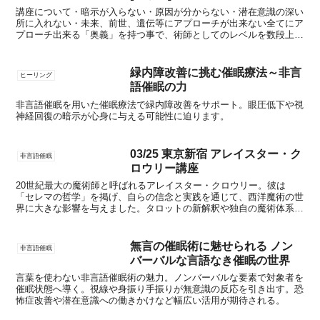
講座について・暗示が入らない・原因が分からない・潜在意識の深い
所に入れない・未来、前世、遺伝等にアプローチが出来ない全てにア
プローチ出来る「奥義」を持つ事で、術師としてのレベルを数段上げ
る講座が誕生しました。新しい暗示の入れ方を学んで頂きま...
緑内障改善に挑む催眠療法～非言
ヒーリング
語催眠の力
非言語催眠を用いた催眠療法で緑内障改善をサポート。眼圧低下や視
神経回復の暗示が心身に与える可能性に迫ります。
03/25 東京新宿 アレイスター・ク
非言語催眠
ロウリー講座
20世紀最大の魔術師と呼ばれるアレイスター・クロウリー。彼は
「セレマの哲学」を掲げ、自らの信念と実践を通じて、西洋魔術の世
界に大きな影響を与えました。タロットの新解釈や独自の魔術体系を
構築し、賛否両論を巻き起こしながらも、その存在は今もなお...
無言の催眠術に魅せられる ノン
非言語催眠
バーバルな言語なき催眠の世界
言葉を使わない非言語催眠術の魅力。ノンバーバルな要素で対象者を
催眠状態へ導く。視線や身振り手振りが無意識の反応を引き出す。恐
怖症改善や潜在意識への働きかけなど幅広い活用が期待される。