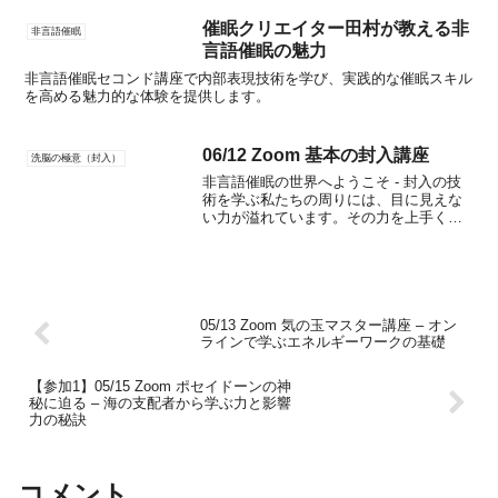
催眠クリエイター田村が教える非
非言語催眠
言語催眠の魅力
非言語催眠セコンド講座で内部表現技術を学び、実践的な催眠スキル
を高める魅力的な体験を提供します。
06/12 Zoom 基本の封入講座
洗脳の極意（封入）
非言語催眠の世界へようこそ - 封入の技
術を学ぶ私たちの周りには、目に見えな
い力が溢れています。その力を上手く活
用することで、私たちの人生はより豊か
になるかもしれません。今回は、非言語
催眠の一つの技術である「封入」につい
て、深く掘り下げてみ...
05/13 Zoom 気の玉マスター講座 – オン
ラインで学ぶエネルギーワークの基礎
【参加1】05/15 Zoom ポセイドーンの神
秘に迫る – 海の支配者から学ぶ力と影響
力の秘訣
コメント