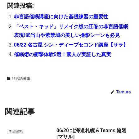
関連投稿:
非言語催眠講座に向けた基礎練習の重要性
「ベスト・キッド」リメイク版の圧巻の非言語催眠
表現!武当山や紫禁城の美しい撮影シーンも必見
06/22 名古屋 シン・ディープセコンド講座【サラ】
催眠術の衝撃体験5選！素人が実証した真実
非言語催眠
Tamura
関連記事
06/20 北海道札幌＆Teams 輪廻
非言語催眠
[マサル]