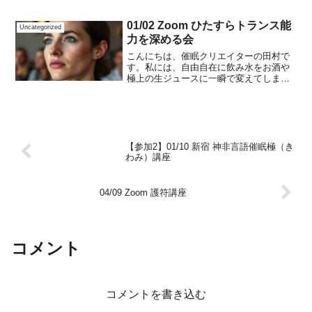
01/02 Zoom ひたすらトランス能
Uncategorized
力を深める会
こんにちは、催眠クリエイターの田村で
す。私には、自由自在に飲み水をお酒や
極上の生ジュースに一瞬で変えてしま
う、トランス能力の高い友人達が周辺に
います。常々うらやましいと思っている
のですが、残念ながら私には味覚変化の
暗示は少ししか通らないよう...
【参加2】01/10 新宿 神非言語催眠極（き
わみ）講座
04/09 Zoom 護符講座
コメント
コメントを書き込む