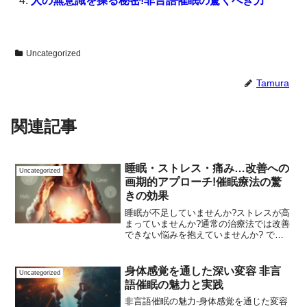
人の無意識を操る秘密!非言語催眠の驚くべき力
Uncategorized
Tamura
関連記事
睡眠・ストレス・痛み…改善への
Uncategorized
画期的アプローチ!催眠療法の驚
きの効果
睡眠が不足していませんか?ストレスが高
まっていませんか?通常の治療法では改善
できない悩みを抱えていませんか? で
は、きっとあなたにとって新しい選択肢
があります。それは、驚くべき効果を発
揮する『催眠療法』です。催眠療法は、
身体感覚を通した深い変容 非言
Uncategorized
科学的根拠に基づいた...
語催眠の魅力と実践
非言語催眠の魅力-身体感覚を通じた変容