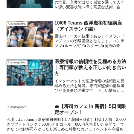
の世界。言葉ではなく感覚を通して人々
を深い変容状態へ導く高度な技術。自己
変容の手段としても注目されている。
10/06 Teams 西洋魔術初級講座
Uncategorized
（アイスランド編）
魔法のローカル技術であるアイスランド
マジックの初級講座となります。コンテ
ンツ●ルーン文字●スターヴ●魔法の発動
講座記事【参加費】420,000円 会場費込
【受講資格】非言語催眠セコンド講座卒
業生【定員】４名 ご興味の有る方はぜひ
医療情報の信頼性を見極める方法
Uncategorized
受講して下さ...
｜専門家が教える正しい向き合い
方
インターネットの医療情報の信頼性を見
極める方法を解説。専門家監修の情報選
びや免責事項の重要性、正しい情報活用
術を紹介します。
🍣【寿司カフェ in 新宿】5日間限
Uncategorized
定オープン！
会場：Jan June（新宿歌舞伎町1-1-7 花園三番街）料金1人前：2,000
円ソフトドリンク：600円アルコール：800円落ち着いた空間で、で
きたてのお寿司をゆったり楽しめる特別なカフェイベントを今週も開
催します。📅 開催スケジュール...