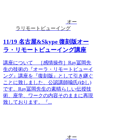
オー
ラリモートビューイング
11/19 名古屋&Skype 復刻版オー
ラ・リモートビューイング講座
講座について ［感情操作］Ray冨岡先
生の技術の『オーラ・リモートビューイ
ング』講座を『復刻版』として引き継ぐ
ことに致しました、公認講師喩氏(ゆし)
です。Ray冨岡先生の素晴らしい伝授技
術、座学、ワークの内容そのままに再現
致しております。『...
オー