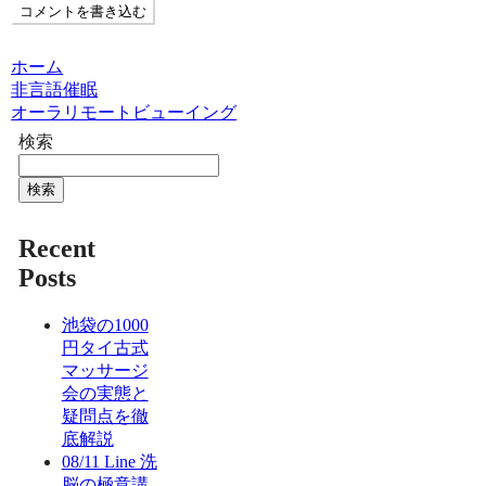
コメントを書き込む
ホーム
非言語催眠
オーラリモートビューイング
検索
検索
Recent
Posts
池袋の1000
円タイ古式
マッサージ
会の実態と
疑問点を徹
底解説
08/11 Line 洗
脳の極意講