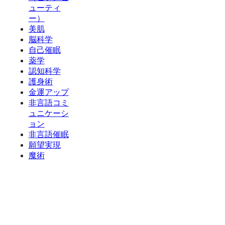
ューティ
ー）
美肌
脳科学
自己催眠
薬学
認知科学
護身術
金運アップ
非言語コミ
ュニケーシ
ョン
非言語催眠
願望実現
魔術