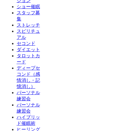
ジョン
ショー催眠
スタッフ募
集
ストレッチ
スピリチュ
アル
セコンド
ダイエット
タロットカ
ード
ディープセ
コンド（感
情消し・記
憶消し）
パーソナル
練習会
パーソナル
練習会
ハイブリッ
ド催眠術
ヒーリング