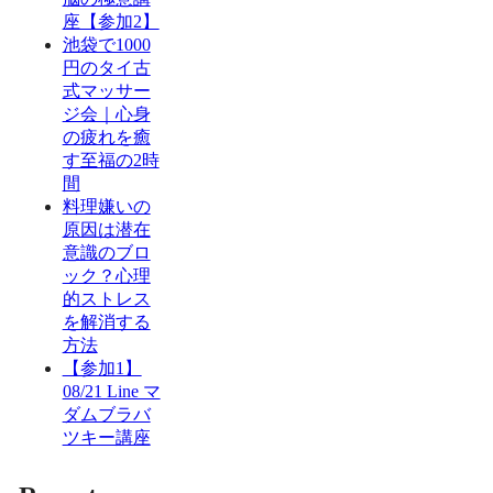
座【参加2】
池袋で1000
円のタイ古
式マッサー
ジ会｜心身
の疲れを癒
す至福の2時
間
料理嫌いの
原因は潜在
意識のブロ
ック？心理
的ストレス
を解消する
方法
【参加1】
08/21 Line マ
ダムブラバ
ツキー講座