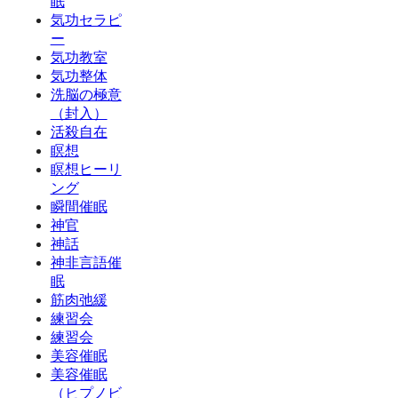
眠
気功セラピ
ー
気功教室
気功整体
洗脳の極意
（封入）
活殺自在
瞑想
瞑想ヒーリ
ング
瞬間催眠
神官
神話
神非言語催
眠
筋肉弛緩
練習会
練習会
美容催眠
美容催眠
（ヒプノビ