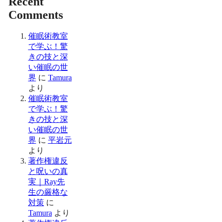
Recent
Comments
催眠術教室
で学ぶ！驚
きの技と深
い催眠の世
界
に
Tamura
より
催眠術教室
で学ぶ！驚
きの技と深
い催眠の世
界
に
平岩元
より
著作権違反
と呪いの真
実｜Ray先
生の厳格な
対策
に
Tamura
より