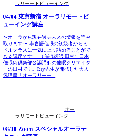
ラリモートビューイング
04/04 東京新宿 オーラリモートビ
ューイング講座
〜オーラから現在過去未来の情報を読み
取ります〜”非言語催眠の初級者からミ
ドルクラスに一気に上り詰めることがで
きる講座です” （催眠術師 田村）日本
催眠術倶楽部公認講師の催眠クリエイタ
ーの田村です。Ray先生が開発した大人
気講座「オーラリモー...
オー
ラリモートビューイング
08/30 Zoom スペシャルオーラテ