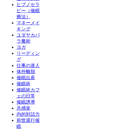
ヒプノセラ
ピー（催眠
療法）
マネーメイ
キング
ユダヤカバ
ラ魔術
ヨガ
リーディン
グ
仕事の達人
体外離脱
催眠出産
催眠術
催眠術カフ
ェの日常
催眠誘導
共感覚
内的対話力
前世退行催
眠