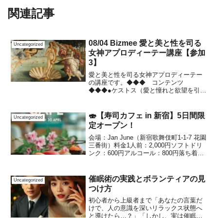
関連記事
08/04 Bizmee 愛と美と性を司る
Uncategorized
女神アプロディーテー講座【参加
3】
愛と美と性を司る女神アプロディーテー
の講座です。◆◆◆ コンテンツ
◆◆◆●ケストス（愛と憧れと欲望を引き
出す）【伝授】●エロースの矢（虜にす
る）【伝授】●アネモネの花（次々に異性
が現れる）【伝授】●黄金のりんご（異性
🍣【寿司カフェ in 新宿】5日間限
Uncategorized
へのご褒美）【伝授】【...
定オープン！
会場：Jan June（新宿歌舞伎町1-1-7 花園
三番街）料金1人前：2,000円ソフトドリ
ンク：600円アルコール：800円落ち着い
た空間で、できたてのお寿司をゆったり
楽しめる特別なカフェイベントを今週も
開催します。📅 開催スケジュール...
催眠術の実践とボランティアの見
Uncategorized
つけ方
初心者から上級者まで「あなたの言葉だ
けで、人の意識を深いリラックス状態へ
と導けたら…？」「しかし、実は催眠術