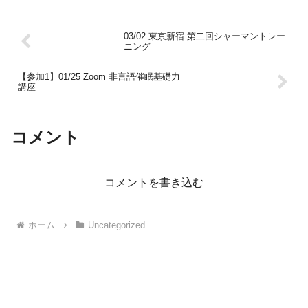
質を理解していない。それでは、一体ど
のようにして催眠は人...
03/02 東京新宿 第二回シャーマントレー
ニング
【参加1】01/25 Zoom 非言語催眠基礎力
講座
コメント
コメントを書き込む
ホーム
Uncategorized