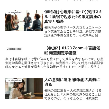
を学ぶ上で、最も難しいのは“練習相手”を
見つけることなのです。」「だからこ
そ、今回紹介する方法で、あなたは効果
催眠術は心理学に基づく実用スキ
Uncategorized
的にスキルを磨き、信頼...
ル！新宿で起きた9名限定講座の
真実と効果
催眠術が心理学ベースのコミュニケーシ
ョン技術であることを解説。新宿での限
定講座の事例を通じて、その効果と習得
法を120文字で紹介します。
【参加2】01/23 Zoom 非言語催
Uncategorized
眠 頭蓋測定学講座
実は非言語催眠には思い込みも往々にして効果を表すものです。頭蓋
測定学講座を開催させて頂きます。特定部位に対して特定の非言語催
眠をかけると効果が増大したり効果が長持ちしたりと新しい発見を得
ることができます。普通に非言語催眠をかけることに飽きて...
人の意識に迫る!催眠術の真髄に
Uncategorized
迫る
催眠の謎に迫る – 人の意識に働きかける
仕組みとは？人間の無意識を操ることは
できるのか。そう考えると、催眠術には
多くの人が興味を抱くのも頷ける。しか
し、実際のところ多くの人は催眠術の本