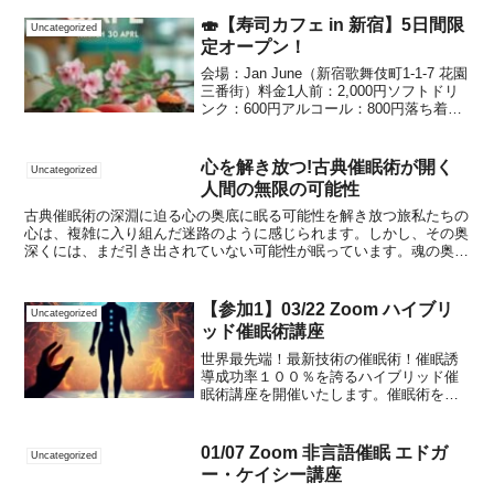
楽しめる特別なカフェイベントを今週も
開催します。📅 開催スケジュール...
🍣【寿司カフェ in 新宿】5日間限
Uncategorized
定オープン！
会場：Jan June（新宿歌舞伎町1-1-7 花園
三番街）料金1人前：2,000円ソフトドリ
ンク：600円アルコール：800円落ち着い
た空間で、できたてのお寿司をゆったり
楽しめる特別なカフェイベントを今週も
開催します。📅 開催スケジュール...
心を解き放つ!古典催眠術が開く
Uncategorized
人間の無限の可能性
古典催眠術の深淵に迫る心の奥底に眠る可能性を解き放つ旅私たちの
心は、複雑に入り組んだ迷路のように感じられます。しかし、その奥
深くには、まだ引き出されていない可能性が眠っています。魂の奥底
に秘められた無限の可能性を、私たちは探求することができ...
【参加1】03/22 Zoom ハイブリ
Uncategorized
ッド催眠術講座
世界最先端！最新技術の催眠術！催眠誘
導成功率１００％を誇るハイブリッド催
眠術講座を開催いたします。催眠術を習
得する上で、もはや必修と言っても過言
ではない技術です。この催眠術で催眠状
態にならない人はまずいません。そして
01/07 Zoom 非言語催眠 エドガ
Uncategorized
催眠誘導にかかる時間はわ...
ー・ケイシー講座