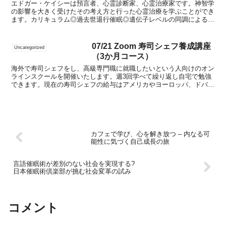
エドガー・ケイシーは預言者、心霊診断家、心霊治療家です。神智学
の影響を大きく受けたその考え方と行った心霊治療を学ぶことができ
ます。カリキュラム◎過去世退行催眠◎遺伝子レベルの同調による身
体の問題点を感じる◎上次元と繋がる◎患者の最良の幸せの...
07/21 Zoom 寿司シェフ養成講座
Uncategorized
（3か月コース）
海外で寿司シェフをし、高級専門職に就職したいという人向けのオン
ラインスクールを開催いたします。週3回学べて繰り返し自宅で勉強
できます。現在の寿司シェフの給与はアメリカやヨーロッパ、ドバイ
では月給80万円から150万円と非常に高額で常に寿司シ...
カフェで学び、心を解き放つ – 内なる可
能性に気づく自己成長の旅
言語催眠術が差別のない社会を実現する?
日本催眠術倶楽部が挑む社会変革の試み
コメント