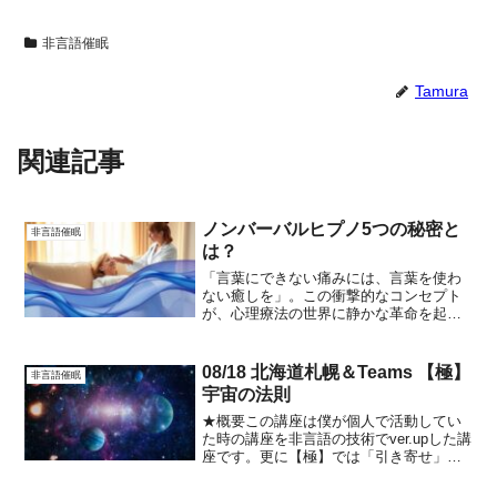
非言語催眠
Tamura
関連記事
ノンバーバルヒプノ5つの秘密と
非言語催眠
は？
「言葉にできない痛みには、言葉を使わ
ない癒しを」。この衝撃的なコンセプト
が、心理療法の世界に静かな革命を起こ
しています。従来のカウンセリングでは
解決が難しかった深層心理のトラウマ
に、非言語催眠が驚くべき効果を発揮し
08/18 北海道札幌＆Teams 【極】
非言語催眠
ているのです。非言語催眠は...
宇宙の法則
★概要この講座は僕が個人で活動してい
た時の講座を非言語の技術でver.upした講
座です。更に【極】では「引き寄せ」
「恋愛」「お金」の要素を強化する伝授
技を組み込みました。・自分や相談者の