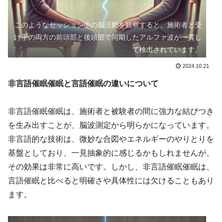
このようなセッション中の脳活動を観察すると、施術者と受
け手の両方の前頭部と後頭部で同期したアルファ波が一貫し
て検出されています。
2024.10.21
非言語催眠催眠と言語催眠の違いについて
非言語催眠催眠は、施術者と被験者の間に強力な結びつき
を生み出すことが、脳波測定から明らかになっています。
非言語的な技術は、微妙な合図やエネルギーのやりとりを
基盤としており、一見抽象的に感じるかもしれませんが、
その効果は非常に高いです。しかし、非言語催眠催眠は、
言語催眠と比べると明確さや具体性には欠けることもあり
ます。