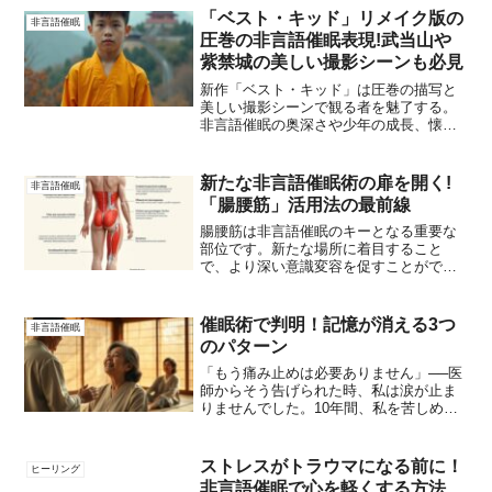
夢を叶えるには？・スピリチュアルに捕
「ベスト・キッド」リメイク版の
非言語催眠
われない引き寄せの...
圧巻の非言語催眠表現!武当山や
紫禁城の美しい撮影シーンも必見
新作「ベスト・キッド」は圧巻の描写と
美しい撮影シーンで観る者を魅了する。
非言語催眠の奥深さや少年の成長、懐か
しのブルース・リーやレディ・ガガを堪
能できる遊び心たっぷりの作品。ジャッ
キー・チェンファンにもおすすめの一
新たな非言語催眠術の扉を開く!
非言語催眠
本。
「腸腰筋」活用法の最前線
腸腰筋は非言語催眠のキーとなる重要な
部位です。新たな場所に着目すること
で、より深い意識変容を促すことができ
ます。しかし、腸腰筋をうまく活用する
には注意点や技術的なノウハウが必要で
す。非言語催眠のプロが詳しく解説し、
催眠術で判明！記憶が消える3つ
非言語催眠
視聴者が効果的に腸腰筋を操ることがで
のパターン
きるテクニックをお伝えします。
「もう痛み止めは必要ありません」──医
師からそう告げられた時、私は涙が止ま
りませんでした。10年間、私を苦しめ続
けた慢性腰痛が、たった1回の非言語催眠
セッションで消えていたのです。この信
じられない体験は、2019年東京で開催さ
ストレスがトラウマになる前に！
ヒーリング
れた日本催眠術...
非言語催眠で心を軽くする方法