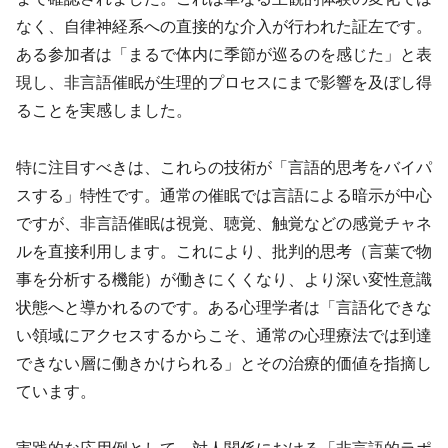
なく、自律神経系への直接的な介入が行われた証左です。
ある参加者は「まるで体内に季節が巡るのを感じた」と表
現し、非言語催眠が生理的プロセスにまで影響を及ぼし得
ることを実感しました。
特に注目すべきは、これらの技術が「言語的思考をバイパ
スする」特性です。通常の催眠では言語による暗示が中心
ですが、非言語催眠は視覚、聴覚、触覚などの感覚チャネ
ルを直接利用します。これにより、批判的思考（言葉で物
事を分析する機能）が働きにくくなり、より深い変性意識
状態へと導かれるのです。ある心理学者は「言語化できな
い領域にアクセスするからこそ、通常の心理療法では到達
できない層に働きかけられる」とその治療的価値を指摘し
ています。