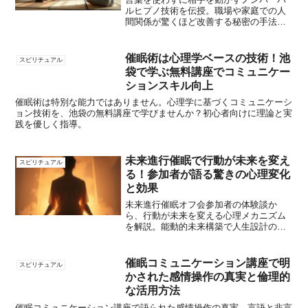
ルヒプノ技術を伝授。職場や家庭での人
間関係が驚くほど改善する秘密の手法を
余すところなくお教えします。
催眠術は心理学ベースの技術！池
スピリチュアル
袋で学ぶ無料講座でコミュニケー
ションスキル向上
催眠術は特別な能力ではありません。心理学に基づくコミュニケーシ
ョン技術を、池袋の無料講座で学びませんか？初心者向けに理論と実
践を優しく指導。
未来進行催眠で行動が未来を変え
スピリチュアル
る！参加者が語る驚きの心理変化
と効果
未来進行催眠オフ会参加者の体験談か
ら、行動が未来を変える心理メカニズム
を解説。能動的未来構築で人生設計の質
が向上する方法を紹介します。
催眠コミュニケーション講座で明
スピリチュアル
かされた感情操作の真実と倫理的
な活用方法
催眠コミュニケーション講座で語られた感情操作の真実。言語と非言