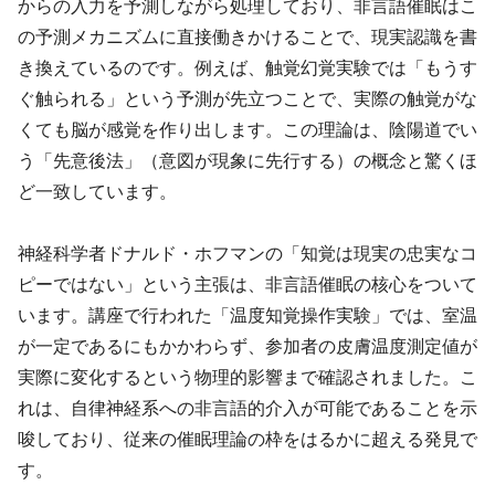
からの入力を予測しながら処理しており、非言語催眠はこ
の予測メカニズムに直接働きかけることで、現実認識を書
き換えているのです。例えば、触覚幻覚実験では「もうす
ぐ触られる」という予測が先立つことで、実際の触覚がな
くても脳が感覚を作り出します。この理論は、陰陽道でい
う「先意後法」（意図が現象に先行する）の概念と驚くほ
ど一致しています。
神経科学者ドナルド・ホフマンの「知覚は現実の忠実なコ
ピーではない」という主張は、非言語催眠の核心をついて
います。講座で行われた「温度知覚操作実験」では、室温
が一定であるにもかかわらず、参加者の皮膚温度測定値が
実際に変化するという物理的影響まで確認されました。こ
れは、自律神経系への非言語的介入が可能であることを示
唆しており、従来の催眠理論の枠をはるかに超える発見で
す。