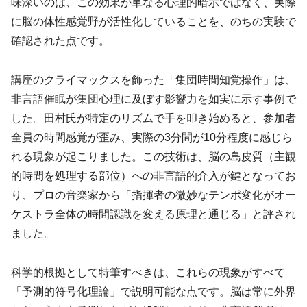
味深いのは、この効果が単なる心理的暗示ではなく、実際
に脳の体性感覚野が活性化していることを、のちの実験で
確認された点です。
講座のクライマックスを飾った「集団時間知覚操作」は、
非言語催眠が集団心理に及ぼす影響力を如実に示す事例で
した。田村氏が特定のリズムで手を叩き始めると、参加者
全員の時間感覚が歪み、実際の3分間が10分程度に感じら
れる現象が起こりました。この技術は、脳の島皮質（主観
的時間を処理する部位）への非言語的介入が鍵となってお
り、プロの音楽家から「指揮者の微妙なテンポ変化がオー
ケストラ全体の時間認識を変える原理と通じる」と評され
ました。
科学的根拠として特筆すべきは、これらの現象がすべて
「予測的符号化理論」で説明可能な点です。脳は常に外界