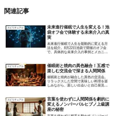
関連記事
未来進行催眠で人生を変える！池
スピリチュアル
袋オフ会で体験する未来介入の真
実
未来進行催眠で人生を能動的に変える方
法を紹介。8月22日池袋で開催のオフ会
で、具体的な未来介入の事例とメカニズ
ムを体験できます。
催眠術と焼肉の異色融合！五感で
スピリチュアル
楽しむ交流会で深まる人間関係
催眠術と焼肉が融合した異色の交流会。
リラックスした空間で美味しい料理を楽
しみながら、新しい出会いと自己発見の
体験を。2990円で飲み放題付き
言葉を使わずに人間関係を劇的に
スピリチュアル
変えるノンバーバルヒプノ上級講
座の秘密
言葉を使わずに相手を動かすノンバーバ