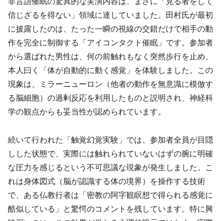
非言語催眠の驚異的な実演内容は、まさに「見る者をして
信じざるを得ない」領域に達していました。田村氏が最初
に披露したのは、たった一瞬の視線の交錯だけで相手の動
作を完全に制御する「アイコンタクト催眠」です。参加者
から選ばれた男性は、何の前触れもなく突然歩行を止め、
本人曰く「体が自動的に動く感覚」を体験しました。この
現象は、ミラーニューロン（他者の動作を無意識に模倣す
る脳細胞）の過剰反応を利用したものと説明され、神経科
学の観点からも妥当性が認められています。
続いて行われた「触覚幻覚実験」では、参加者全員が目隠
しした状態で、実際には触れられていないはずの腕に明確
な圧力を感じるという不可思議な現象が発生しました。こ
れは身体図式（脳が認識する体の境界）を操作する技術
で、ある仏教行者は「密教の阿字観瞑想で得られる感覚に
酷似している」と驚愕のコメントを残しています。特に興