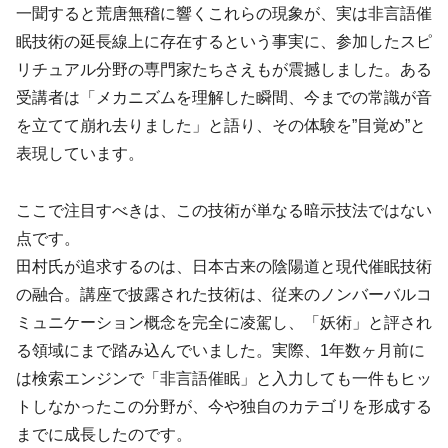
一聞すると荒唐無稽に響くこれらの現象が、実は非言語催
眠技術の延長線上に存在するという事実に、参加したスピ
リチュアル分野の専門家たちさえもが震撼しました。ある
受講者は「メカニズムを理解した瞬間、今までの常識が音
を立てて崩れ去りました」と語り、その体験を”目覚め”と
表現しています。
ここで注目すべきは、この技術が単なる暗示技法ではない
点です。
田村氏が追求するのは、日本古来の陰陽道と現代催眠技術
の融合。講座で披露された技術は、従来のノンバーバルコ
ミュニケーション概念を完全に凌駕し、「妖術」と評され
る領域にまで踏み込んでいました。実際、1年数ヶ月前に
は検索エンジンで「非言語催眠」と入力しても一件もヒッ
トしなかったこの分野が、今や独自のカテゴリを形成する
までに成長したのです。