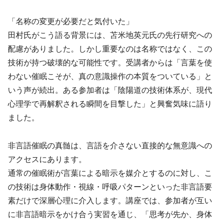
「名称の変更が必要だと気付いた」
田村氏がこう語る背景には、苫米地英元氏の先行研究への
配慮がありました。しかし重要なのは名称ではなく、この
技術が持つ破壊的な可能性です。受講者からは「言葉を使
わない催眠こそが、真の意識操作の本質をついている」と
いう声が続出。ある参加者は「陰陽道の技術体系が、現代
心理学で再解釈される瞬間を目撃した」と興奮気味に語り
ました。
非言語催眠の真髄は、言語を介さない直接的な無意識への
アクセスにあります。
通常の催眠術が言葉による暗示を媒介とするのに対し、こ
の技術は身体動作・視線・呼吸パターンといった非言語要
素だけで深層心理に介入します。講座では、参加者が互い
に非言語暗示をかけ合う実習を通じ、「思考が先か、身体