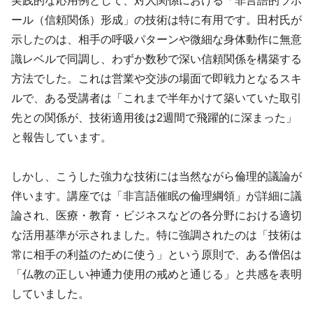
実践的な応用例として、対人関係における「非言語的ラポ
ール（信頼関係）形成」の技術は特に有用です。田村氏が
示したのは、相手の呼吸パターンや微細な身体動作に無意
識レベルで同調し、わずか数秒で深い信頼関係を構築する
方法でした。これは営業や交渉の場面で即戦力となるスキ
ルで、ある受講者は「これまで半年かけて築いていた取引
先との関係が、技術適用後は2週間で飛躍的に深まった」
と報告しています。
しかし、こうした強力な技術には当然ながら倫理的議論が
伴います。講座では「非言語催眠の倫理綱領」が詳細に議
論され、医療・教育・ビジネスなどの各分野における適切
な活用基準が示されました。特に強調されたのは「技術は
常に相手の利益のために使う」という原則で、ある僧侶は
「仏教の正しい神通力使用の戒めと通じる」と共感を表明
していました。