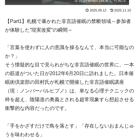
非言語催眠の真実と可能性
2025.09.12
2025.11.10
【Part1】札幌で暴かれた非言語催眠の禁断領域～参加者
が体験した”現実改変”の瞬間～
「言葉を使わずに人の意識を操るなんて、本当に可能なの
か？」
そう懐疑的な目で見られがちな非言語催眠の世界に、一本
の筋道がついた日が2012年6月20日に訪れました。日本催
眠術倶楽部の田村氏が札幌で開催した非言語催眠講座
（現：ノンバーバルヒプノ）は、単なる心理テクニックの
枠を超え、陰陽道の奥義とされる超常現象すら想起させる
衝撃的な内容だったのです。
「手をかざすだけで鳥を落とす」「存在しないおまんじゅ
うを味わわせる」