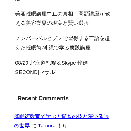
美容催眠講座中止の真相：高額講座が教
える美容業界の現実と賢い選択
ノンバーバルヒプノで習得する言語を超
えた催眠術-沖縄で学ぶ実践講座
08/29 北海道札幌＆Skype 輪廻
SECOND[マサル]
Recent Comments
催眠術教室で学ぶ！驚きの技と深い催眠
の世界
に
Tamura
より