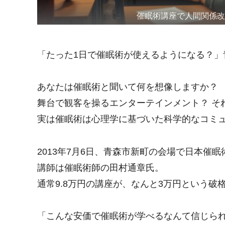
催眠術講座で人間関係
「たった1日で催眠術が使えるようになる？」
あなたは催眠術と聞いて何を想像しますか？
舞台で観客を操るエンターテインメント？ そ
実は催眠術は心理学に基づいた科学的なコミ
2013年7月6日、青森市新町の会場で日本催
講師は催眠術師の田村通章氏。
通常9.8万円の講座が、なんと3万円という破
「こんな安価で催眠術が学べるなんて信じら