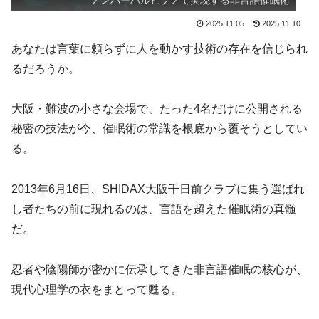
ノンバーバルヒプノで実現する非言語催眠術
2025.11.05
2025.11.10
あなたは言葉に頼らずに人を動かす技術の存在を信じられ
るだろうか。
大阪・難波の小さな会場で、たった4名だけに公開される
秘密の技法が今、催眠術の常識を根底から覆そうとしてい
る。
2013年6月16日、SHIDAX大阪千日前クラブに集う選ばれ
し者たちの前に現れるのは、言語を超えた催眠術の真髄
だ。
忍者や陰陽師が密かに伝承してきた非言語催眠の核心が、
現代心理学の衣をまとって甦る。