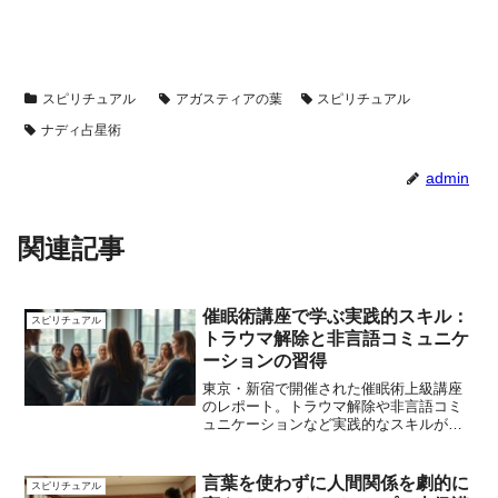
スピリチュアル
アガスティアの葉
スピリチュアル
ナディ占星術
admin
関連記事
催眠術講座で学ぶ実践的スキル：
スピリチュアル
トラウマ解除と非言語コミュニケ
ーションの習得
東京・新宿で開催された催眠術上級講座
のレポート。トラウマ解除や非言語コミ
ュニケーションなど実践的なスキルが学
べ、参加者の内面的成長も促す内容を紹
介します。
言葉を使わずに人間関係を劇的に
スピリチュアル