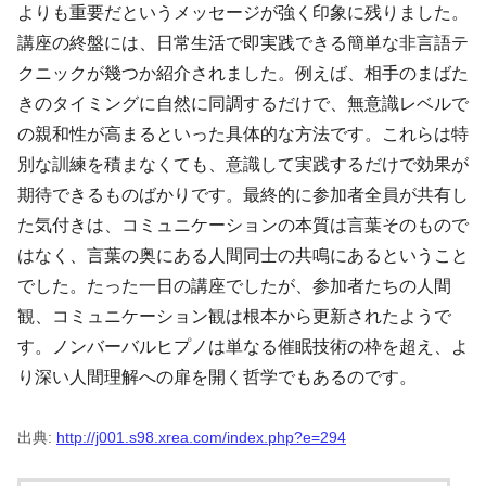
よりも重要だというメッセージが強く印象に残りました。
講座の終盤には、日常生活で即実践できる簡単な非言語テ
クニックが幾つか紹介されました。例えば、相手のまばた
きのタイミングに自然に同調するだけで、無意識レベルで
の親和性が高まるといった具体的な方法です。これらは特
別な訓練を積まなくても、意識して実践するだけで効果が
期待できるものばかりです。最終的に参加者全員が共有し
た気付きは、コミュニケーションの本質は言葉そのもので
はなく、言葉の奥にある人間同士の共鳴にあるということ
でした。たった一日の講座でしたが、参加者たちの人間
観、コミュニケーション観は根本から更新されたようで
す。ノンバーバルヒプノは単なる催眠技術の枠を超え、よ
り深い人間理解への扉を開く哲学でもあるのです。
出典:
http://j001.s98.xrea.com/index.php?e=294