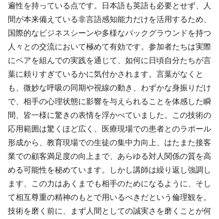
遍性を持っている点です。日本語も英語も必要とせず、人
間が本来備えている非言語感知能力だけを活用するため、
国際的なビジネスシーンや多様なバックグラウンドを持つ
人々との交流において極めて有効です。参加者たちは実際
にペアを組んでの実践を通じて、如何に日頃自分たちが言
葉に頼りすぎているかに気付かされます。言葉がなくと
も、微妙な呼吸の同期や視線の動き、わずかな身振りだけ
で、相手の心理状態に影響を与えられることを体感した瞬
間、皆一様に驚きの表情を浮かべていました。この技術の
応用範囲は驚くほど広く、医療現場での患者とのラポール
形成から、教育現場での生徒の集中力向上、はたまた接客
業での顧客満足度の向上まで、あらゆる対人関係の質を高
める可能性を秘めています。しかし講師は繰り返し強調し
ます、この力はあくまでも相手のためになるように、そし
て相互尊重の精神のもとで用いるべきだという倫理観を。
技術を磨く前に、まず人間としての誠実さを磨くことが何