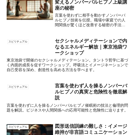
変えるノンバーバルヒプノ上級講
座の秘密
言葉を使わずに相手を動かすノンバーバ
ルヒプノ技術を伝授。職場や家庭での人
間関係が驚くほど改善する秘密の手法を
余すところなくお教えします。
セクシャルメディテーションで内
スピリチュアル
なるエネルギー解放｜東京池袋ワ
ークショップ
東京池袋で開催のセクシャルメディテーション。タントラ哲学に基づ
く内面的成長を促すワークショップ。呼吸法とイメージネーションで
自己受容を深め、創造性を高める方法を学べます。
言葉を使わず人を操るノンバーバ
スピリチュアル
ルヒプノの真実と危険性を徹底解
説
言葉を使わずに人を操るノンバーバルヒプノ催眠術の技法と倫理的問
題を解説。ビジネスや人間関係への応用可能性と危険性に迫ります。
図形送信訓練の難しさ：イメージ
スピリチュアル
維持が非言語コミュニケーション