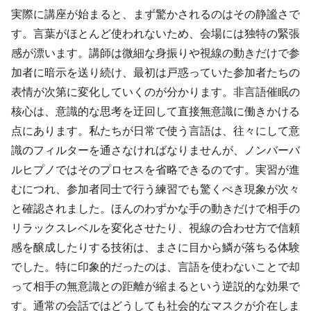
実際に講座が始まると、まず驚かされるのはその静謐さで
す。言葉がほとんど使われないため、会場には独特の緊張
感が漂います。講師は微細な身振りや視線の動きだけで参
加者に暗示を送り続け、最初は戸惑っていた参加者たちの
表情が次第に変化していくのが分かります。非言語催眠の
核心は、意識的な思考を迂回して直接無意識に働きかける
点にあります。私たちが日常で使う言語は、往々にして意
識のフィルターを通さなければなりませんが、ノンバーバ
ルヒプノではそのプロセスを省略できるのです。実習が進
むにつれ、参加者同士で行う練習でも驚くべき現象が次々
と確認されました。ほんのわずかな手の動きだけで相手の
リラックスレベルを変化させたり、視線の合わせ方で信頼
感を醸成したりする技術は、まさに目から鱗が落ちる体験
でした。特に印象的だったのは、言語を使わないことで却
って相手の無意識との距離が縮まるという逆説的な効果で
す。通常の会話ではどうしても社会的なマスクが介在しま