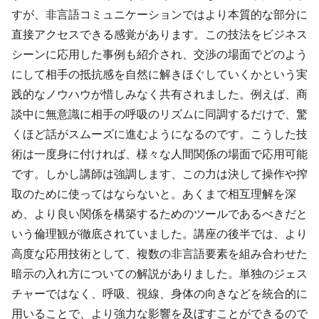
すが、非言語コミュニケーションではより本質的な部分に
直接アクセスできる感覚があります。この技法をビジネス
シーンに応用した事例も紹介され、交渉の場面でどのよう
にして相手の抵抗感を自然に解きほぐしていくかという実
践的なノウハウが惜しみなく共有されました。例えば、商
談中に無意識に相手の呼吸のリズムに同調するだけで、驚
くほど話がスムーズに進むようになるのです。こうした技
術は一度身に付ければ、様々な人間関係の場面で応用可能
です。しかし講師は強調します、この力は決して操作や搾
取のために使ってはならないと。あくまで相互理解を深
め、より良い関係を構築するためのツールであるべきだと
いう倫理観が徹底されていました。講座の後半では、より
高度な応用技術として、複数の非言語要素を組み合わせた
暗示の入れ方についての解説がありました。単独のジェス
チャーではなく、呼吸、視線、身体の向きなどを統合的に
用いることで、より強力な影響を及ぼすことができるので