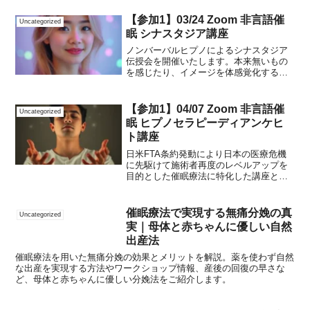
【参加1】03/24 Zoom 非言語催
Uncategorized
眠 シナスタジア講座
ノンバーバルヒプノによるシナスタジア
伝授会を開催いたします。本来無いもの
を感じたり、イメージを体感覚化する際
の必須技術ですが、身に付けるまでの時
間を大幅短縮します。カリキュラム抽象
度と共感覚(伝授)ダヴィンチの共感覚モー
【参加1】04/07 Zoom 非言語催
Uncategorized
ツァルトの共感覚超大...
眠 ヒプノセラピーディアンケヒ
ト講座
日米FTA条約発動により日本の医療危機
に先駆けて施術者再度のレベルアップを
目的とした催眠療法に特化した講座とな
ります。目的別に症状に合わせて技術を
お使いください。カリキュラム◎血栓
（伝授）血栓等の対応◎胆石（伝授）胆
催眠療法で実現する無痛分娩の真
Uncategorized
汁、肩こり等の対応◎尿崩...
実｜母体と赤ちゃんに優しい自然
出産法
催眠療法を用いた無痛分娩の効果とメリットを解説。薬を使わず自然
な出産を実現する方法やワークショップ情報、産後の回復の早さな
ど、母体と赤ちゃんに優しい分娩法をご紹介します。