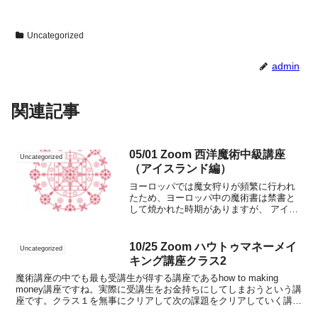
Uncategorized
admin
関連記事
05/01 Zoom 西洋魔術中級講座
Uncategorized
（アイスランド編）
ヨーロッパでは魔女狩りが頻繁に行われ
たため、ヨーロッパ中の魔術書は禁書と
して焼かれた時期がありますが、 アイス
ランドでは魔術の原型を収めた魔術書が
無傷で残っており、奇跡的にも初期の魔
術を垣間見ることが出来ます。元々ヨー
10/25 Zoom ハウトゥマネーメイ
Uncategorized
ロッパにあった魔術で童...
キング講座クラス2
魔術講座の中でも最も受講生が得する講座であるhow to making
money講座ですね。実際に受講生をお金持ちにしてしまおうという講
座です。クラス１を無事にクリアして次の課題をクリアしていく講座
となります。クラス２に入ると勝ち方も段々...