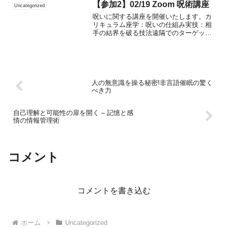
【参加2】02/19 Zoom 呪術講座
Uncategorized
呪いに関する講座を開催いたします。カ
リキュラム座学：呪いの仕組み実技：相
手の結界を破る技法遠隔でのターゲット
捕獲直接的な症状（痛み・苦しみ・不安
感等）を引き出す呪い病気を引き起こす
呪い集団的無意識を利用した呪い本人に
悟られずに呪う方法末代ま...
人の無意識を操る秘密!非言語催眠の驚く
べき力
自己理解と可能性の扉を開く – 記憶と感
情の情報管理術
コメント
コメントを書き込む
ホーム
Uncategorized