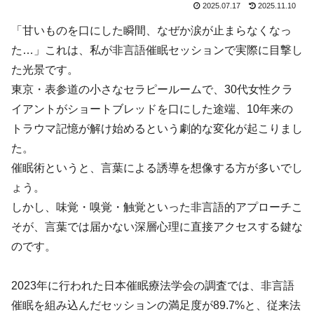
2025.07.17
2025.11.10
「甘いものを口にした瞬間、なぜか涙が止まらなくなっ
た…」これは、私が非言語催眠セッションで実際に目撃し
た光景です。
東京・表参道の小さなセラピールームで、30代女性クラ
イアントがショートブレッドを口にした途端、10年来の
トラウマ記憶が解け始めるという劇的な変化が起こりまし
た。
催眠術というと、言葉による誘導を想像する方が多いでし
ょう。
しかし、味覚・嗅覚・触覚といった非言語的アプローチこ
そが、言葉では届かない深層心理に直接アクセスする鍵な
のです。
2023年に行われた日本催眠療法学会の調査では、非言語
催眠を組み込んだセッションの満足度が89.7%と、従来法