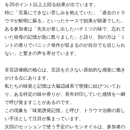
を20ポイント以上上回る結果が出ています。
特に「言葉にできない苦しみを抱えていた」「過去のトラ
ウマが鮮明に蘇る」といったケースで効果が顕著でした。
ある参加者は「先生が差し出したハチミツの味で、忘れて
いた祖母の記憶が急に甦りました」と語り、別の方は「ミ
ントの香りでパニック発作が収まるのが自分でも信じられ
ない」と驚きの声を寄せています。
非言語催眠の核心は、言語を介さない原始的な感覚に働き
かける点にあります。
私たちの味覚と記憶は大脳辺縁系で密接に結びついてお
り、ある特定の味や香りが、長年封印していた感情を一瞬
で呼び覚ますことがあるのです。
この現象を「味覚誘発記憶」と呼び、トラウマ治療の新し
い手法として注目が集まっています。
次回のセッションで使う予定のレモンオイルは、参加者の