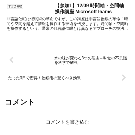
【参加1】12/09 時間軸・空間軸
非言語催眠
操作講座 MicrosoftTeams
非言語催眠は催眠術の革命ですが、この講座は非言語催眠の革命！時
間や空間を超えて情報を操作する技術を伝授します。時間軸・空間軸
を操作するという、通常の非言語催眠とは異なるアプローチの技法で
す。例えば相手の情報を一瞬で過去の情報に書き換えたり、...
水の味が変わる3つの理由～味覚の不思議
を科学で解説
たった3日で習得！催眠術の驚くべき効果
コメント
コメントを書き込む