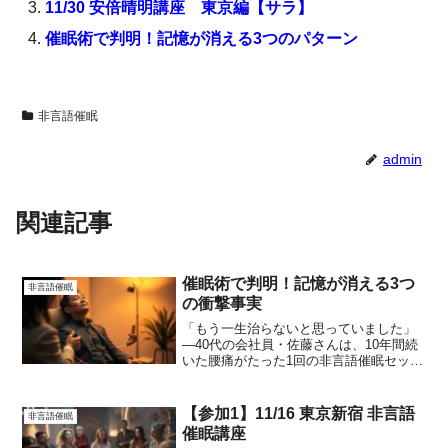
11/30 安倍晴明講座 東京編【サラ】
催眠術で判明！記憶が消える3つのパターン
非言語催眠
admin
関連記事
催眠術で判明！記憶が消える3つ
非言語催眠
の衝撃事実
「もう一生治らないと思っていました」
―40代の会社員・佐藤さんは、10年間続
いた腰痛がたった1回の非言語催眠セッシ
ョンで消えた瞬間をこう振り返ります。
2023年11月、東京・新宿の日本催眠術倶
楽部で行われたこの驚くべきセッション
【参加1】11/16 東京新宿 非言語
非言語催眠
は、慢性疼痛...
催眠講座