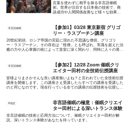
言葉を使わずに相手を操る非言語催眠
術。世界が注目する日本発の技術で、商
談成功や人間関係改善など様々な効果が
期待できます。驚異の技法を学びません
か？
【参加1】03/28 東京新宿 グリゴ
非言語催眠
リー・ラスプーチン講座
20世紀初頭、ロシア帝国の宮廷に現れた不思議な僧侶、グリゴリ
ー・ラスプーチン。その存在は「怪僧」とも呼ばれ、常識を超えた治
癒の力や人心掌握の術によって皇室に深く関わり、同時に人々の畏怖
と憎悪を集めました。彼の名は歴史の中で謎と伝説に包まれ、...
【参加2】12/28 Zoom 催眠クリ
非言語催眠
エイター田村の全技術伝授講座
皆様よりまさかそんな良い講座無いよね？と言われていた全技術伝授
講座を開催します。この講座さえ受講したらすべての講座を受講した
のと同じなのです。現在行っている全ての講座の伝授技術を伝授しま
す。全ての講座と同じ説明は難しいので簡易な説明と使い方...
非言語催眠の極意：催眠クリエイ
R指定
ター田村による深いトランス体験
非言語催眠の技術と応用方法について、催眠クリエイター田村が解
説。深いトランス体験があなたを待っています。