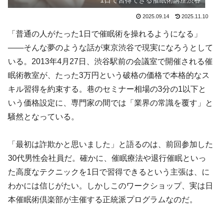
1日で習得できる催眠術講座渋谷
2025.09.14
2025.11.10
「普通の人がたった1日で催眠術を操れるようになる」
——そんな夢のような話が東京渋谷で現実になろうとして
いる。2013年4月27日、渋谷駅前の会議室で開催される催
眠術教室が、たった3万円という破格の価格で本格的なス
キル習得を約束する。巷のセミナー相場の3分の1以下と
いう価格設定に、専門家の間では「業界の常識を覆す」と
騒然となっている。
「最初は詐欺かと思いました」と語るのは、前回参加した
30代男性会社員だ。確かに、催眠療法や退行催眠といっ
た高度なテクニックを1日で習得できるという主張は、に
わかには信じがたい。しかしこのワークショップ、実は日
本催眠術倶楽部が主催する正統派プログラムなのだ。