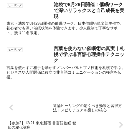
池袋で8月29日開催！催眠ワーク
ヒーリング
で深いリラックスと自己成長を実
現
東京・池袋で8月29日開催の催眠ワーク。日本催眠術倶楽部主催で、
初心者でも深い催眠状態を体験できます。少人数制で丁寧なサポー
ト。残り11名限定。
言葉を使わない催眠術の真実｜札
ヒーリング
幌で学ぶ非言語心理操作テクニッ
ク
言葉を使わずに相手を動かすノンバーバルヒプノ技術を札幌で学ぶ。
ビジネスや人間関係に役立つ非言語コミュニケーションの極意を伝
授。
遠隔ヒーリングの驚くべき効果と習得方
法｜スピリチュアル癒しの核心
【参加2】12/21 東京新宿 非言語催眠 秘
伝の秘伝講座