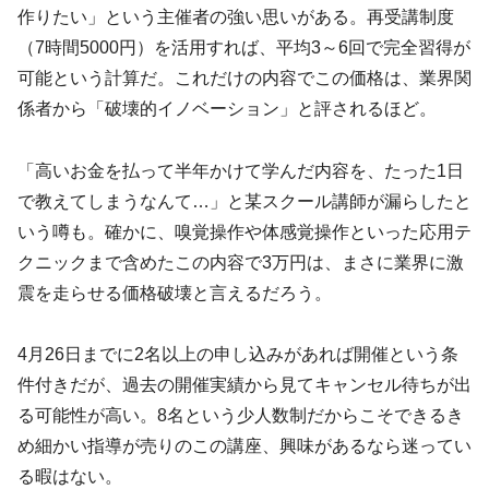
作りたい」という主催者の強い思いがある。再受講制度
（7時間5000円）を活用すれば、平均3～6回で完全習得が
可能という計算だ。これだけの内容でこの価格は、業界関
係者から「破壊的イノベーション」と評されるほど。
「高いお金を払って半年かけて学んだ内容を、たった1日
で教えてしまうなんて…」と某スクール講師が漏らしたと
いう噂も。確かに、嗅覚操作や体感覚操作といった応用テ
クニックまで含めたこの内容で3万円は、まさに業界に激
震を走らせる価格破壊と言えるだろう。
4月26日までに2名以上の申し込みがあれば開催という条
件付きだが、過去の開催実績から見てキャンセル待ちが出
る可能性が高い。8名という少人数制だからこそできるき
め細かい指導が売りのこの講座、興味があるなら迷ってい
る暇はない。