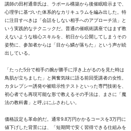
講師の田村通章氏は、ラポール構築から後催眠暗示まで、
心理学に基づいた体系的なカリキュラムを編み出した。特
に注目すべきは「会話をしない相手へのアプローチ法」と
いう実践的なテクニックだ。普通の催眠術講座ではまず教
えないような核心スキルを、初日から公開してしまうその
姿勢に、参加者からは「目から鱗が落ちた」という声が続
出している。
「たった5分で相手の腕が勝手に浮き上がるのを見た時は
鳥肌が立ちました」と興奮気味に語る前回受講者の女性。
カタレプシー誘発や被暗示性テストといった専門技術を、
初心者でも再現可能な形で教えるその手法は、まさに「魔
法の教科書」と呼ぶにふさわしい。
価格設定も革命的だ。通常9.8万円かかるコースを3万円に
値下げした背景には、「短期間で安く習得できる仕組みを