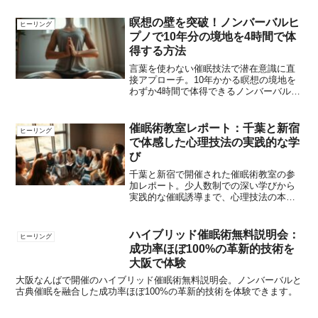
瞑想の壁を突破！ノンバーバルヒ
ヒーリング
プノで10年分の境地を4時間で体
得する方法
言葉を使わない催眠技法で潜在意識に直
接アプローチ。10年かかる瞑想の境地を
わずか4時間で体得できるノンバーバルヒ
プノ瞑想講座の秘密を解説。
催眠術教室レポート：千葉と新宿
ヒーリング
で体感した心理技法の実践的な学
び
千葉と新宿で開催された催眠術教室の参
加レポート。少人数制での深い学びから
実践的な催眠誘導まで、心理技法の本質
と日常生活への活かし方を紹介します。
ハイブリッド催眠術無料説明会：
ヒーリング
成功率ほぼ100%の革新的技術を
大阪で体験
大阪なんばで開催のハイブリッド催眠術無料説明会。ノンバーバルと
古典催眠を融合した成功率ほぼ100%の革新的技術を体験できます。