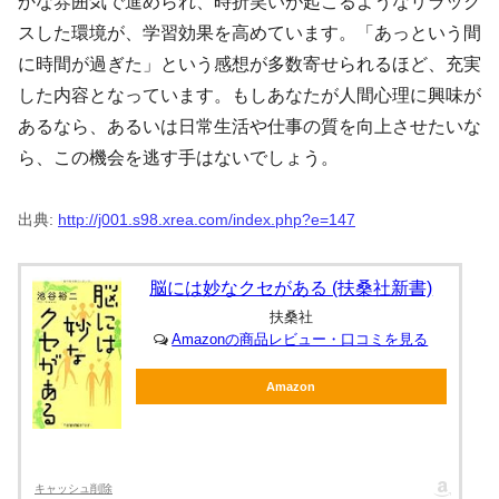
かな雰囲気で進められ、時折笑いが起こるようなリラック
スした環境が、学習効果を高めています。「あっという間
に時間が過ぎた」という感想が多数寄せられるほど、充実
した内容となっています。もしあなたが人間心理に興味が
あるなら、あるいは日常生活や仕事の質を向上させたいな
ら、この機会を逃す手はないでしょう。
出典:
http://j001.s98.xrea.com/index.php?e=147
脳には妙なクセがある (扶桑社新書)
扶桑社
Amazonの商品レビュー・口コミを見る
Amazon
キャッシュ削除