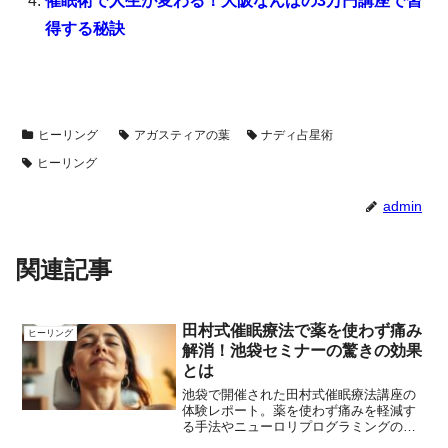
催眠術で人生が変わる！大阪なんばの3万円講座で習
得する秘訣
ヒーリング
アガスティアの葉
ナディ占星術
ヒーリング
admin
関連記事
田村式催眠療法で薬を使わず痛み
ヒーリング
解消！池袋セミナーの驚きの効果
とは
池袋で開催された田村式催眠療法講座の
体験レポート。薬を使わず痛みを軽減す
る手法やニューロリプログラミングの効
果を詳しく紹介します。