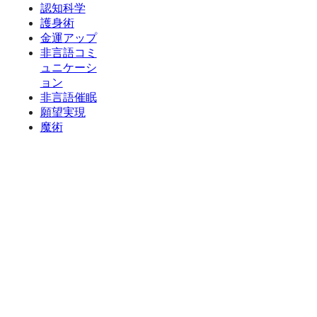
認知科学
護身術
金運アップ
非言語コミ
ュニケーシ
ョン
非言語催眠
願望実現
魔術