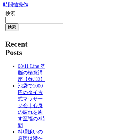
時間軸操作
検索
検索
Recent
Posts
08/11 Line 洗
脳の極意講
座【参加2】
池袋で1000
円のタイ古
式マッサー
ジ会｜心身
の疲れを癒
す至福の2時
間
料理嫌いの
原因は潜在