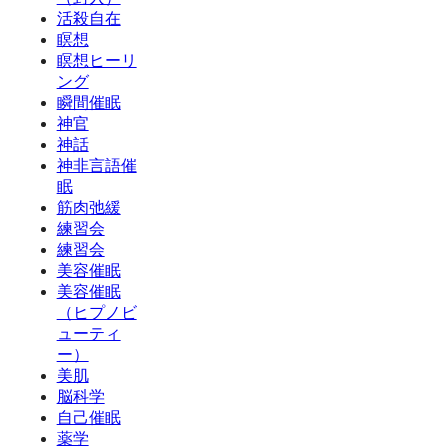
活殺自在
瞑想
瞑想ヒーリ
ング
瞬間催眠
神官
神話
神非言語催
眠
筋肉弛緩
練習会
練習会
美容催眠
美容催眠
（ヒプノビ
ューティ
ー）
美肌
脳科学
自己催眠
薬学