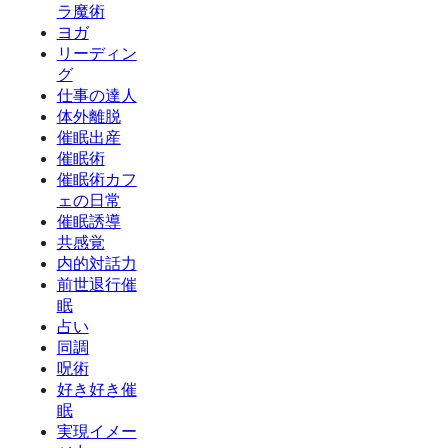
ラ魔術
ヨガ
リーディン
グ
仕事の達人
体外離脱
催眠出産
催眠術
催眠術カフ
ェの日常
催眠誘導
共感覚
内的対話力
前世退行催
眠
占い
同調
呪術
好き好き催
眠
実現イメー