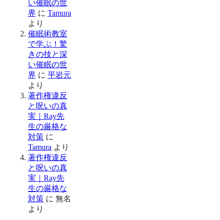
い催眠の世
界
に
Tamura
より
催眠術教室
で学ぶ！驚
きの技と深
い催眠の世
界
に
平岩元
より
著作権違反
と呪いの真
実｜Ray先
生の厳格な
対策
に
Tamura
より
著作権違反
と呪いの真
実｜Ray先
生の厳格な
対策
に
無名
より