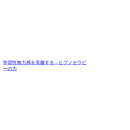
学習性無力感を克服する – ヒプノセラピ
ーの力