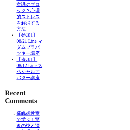
意識のブロ
ック？心理
的ストレス
を解消する
方法
【参加1】
08/21 Line マ
ダムブラバ
ツキー講座
【参加1】
08/12 Line ス
ペシャルア
バター講座
Recent
Comments
催眠術教室
で学ぶ！驚
きの技と深