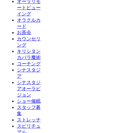
オーラリモ
ートビュー
イング
オラクルカ
ード
お茶会
カウンセリ
ング
キリシタン
カバラ魔術
コーチング
シナスタジ
ア
シナスタジ
アオーラビ
ジョン
ショー催眠
スタッフ募
集
ストレッチ
スピリチュ
アル