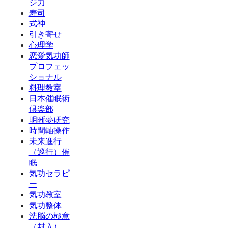
ジ力
寿司
式神
引き寄せ
心理学
恋愛気功師
プロフェッ
ショナル
料理教室
日本催眠術
倶楽部
明晰夢研究
時間軸操作
未来進行
（巡行）催
眠
気功セラピ
ー
気功教室
気功整体
洗脳の極意
（封入）