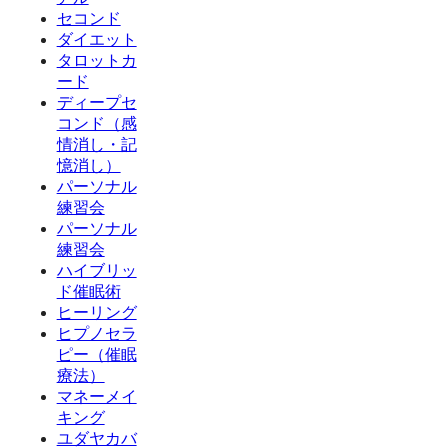
セコンド
ダイエット
タロットカ
ード
ディープセ
コンド（感
情消し・記
憶消し）
パーソナル
練習会
パーソナル
練習会
ハイブリッ
ド催眠術
ヒーリング
ヒプノセラ
ピー（催眠
療法）
マネーメイ
キング
ユダヤカバ