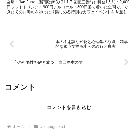
会場：Jan June（新宿歌舞伎町1-1-7 花園三番街）料金1人前：2,000
円ソフトドリンク：600円アルコール：800円落ち着いた空間で、で
きたてのお寿司をゆったり楽しめる特別なカフェイベントを今週も開
催します。📅 開催スケジュール...
水の不思議な変化と心理学の観点 – 科学
的な視点で探る水への誤解と真実
心の可能性を解き放つ – 自己探求の旅
コメント
コメントを書き込む
ホーム
Uncategorized