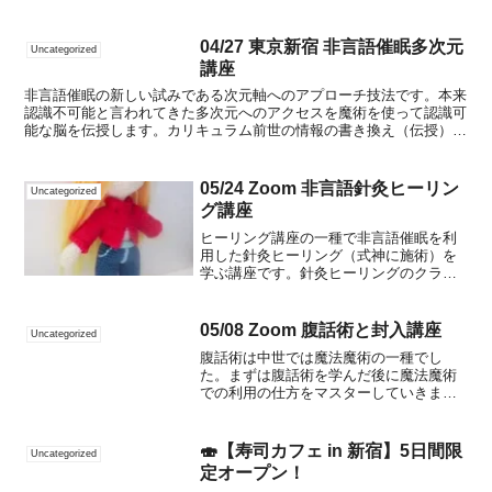
となります。クラス２に入ると勝ち方も段々...
04/27 東京新宿 非言語催眠多次元
Uncategorized
講座
非言語催眠の新しい試みである次元軸へのアプローチ技法です。本来
認識不可能と言われてきた多次元へのアクセスを魔術を使って認識可
能な脳を伝授します。カリキュラム前世の情報の書き換え（伝授）過
去の情報の書き換え（伝授）未来の情報の取得（伝授）未来...
05/24 Zoom 非言語針灸ヒーリン
Uncategorized
グ講座
ヒーリング講座の一種で非言語催眠を利
用した針灸ヒーリング（式神に施術）を
学ぶ講座です。針灸ヒーリングのクラス
２は治療針となります。患部へ働きかけ
るツボに針をします。式神への施術であ
るにも関わらず本体である人が改善する
05/08 Zoom 腹話術と封入講座
Uncategorized
楽しさを感じてください。...
腹話術は中世では魔法魔術の一種でし
た。まずは腹話術を学んだ後に魔法魔術
での利用の仕方をマスターしていきまし
ょう。カリキュラム腹話術の基礎魔術と
しての封入のいろはパペットを利用した
被験者の感情操作沢山のご参加お待ちし
🍣【寿司カフェ in 新宿】5日間限
Uncategorized
てます｡【参加費】２8０,...
定オープン！