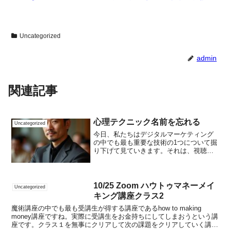
Uncategorized
admin
関連記事
心理テクニック名前を忘れる
Uncategorized
今日、私たちはデジタルマーケティング
の中でも最も重要な技術の1つについて掘
り下げて見ていきます。それは、視聴者
の注意を引きつけ、好奇心を刺激するス
キルである「フック」の作り方です。多
くのウェブコンテンツでは、最初の数行
が成功の鍵を握ります。...
10/25 Zoom ハウトゥマネーメイ
Uncategorized
キング講座クラス2
魔術講座の中でも最も受講生が得する講座であるhow to making
money講座ですね。実際に受講生をお金持ちにしてしまおうという講
座です。クラス１を無事にクリアして次の課題をクリアしていく講座