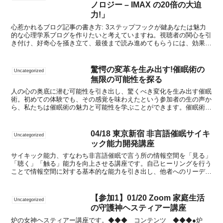
ノロジー – IMAX の20倍の大迫
力!」
心惹かれるブログ記事の書き方: 3ステップフックが鍵あなたは魅力
的な心理学系ブログを作りたいと考えていますね。視聴者の関心を引
き付け、好奇心を掻き立て、最後まで読み進めてもらうには、効果的
なフックが欠かせません。ここでは、実証済みの3ステッ...
驚愕の変革を生み出す!催眠術の
Uncategorized
無限の可能性を探る
人の心の奥底に潜む可能性を引き出し、驚くべき変化を生み出す催眠
術。初めての体験でも、その感覚を味わえたという参加者の生の声か
ら、私たちは催眠術の魅力と可能性を学ぶことができます。催眠術ク
リエイターの田村が主催する教室では、単なる技術の習得に...
04/18 東京新宿 非言語催眠サイキ
Uncategorized
ック能力開発講座
サイキック能力、すなわち非言語催眠で言う所の情報空間を「見る」
「聴く」「触る」能力を向上させる講座です。自己ヒーリングを行う
ことで情報空間に対する基本的な能力を引き出し、他者へのリーディ
ングとヒーリングを通してさらにその感覚に磨きをかけて頂...
【参加1】01/20 Zoom 家庭生活
Uncategorized
の守護神ヘスティアー講座
炉の女神ヘスティアー講座です。◆◆◆ コンテンツ ◆◆◆●炉