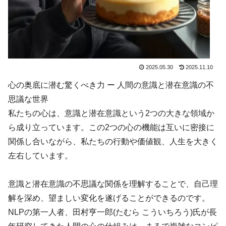
2025.05.30
2025.11.10
心の奥底に潜む驚くべき力 ー 人間の意識と潜在意識の不
思議な世界
私たちの心は、意識と潜在意識という2つの大きな領域か
ら成り立っています。この2つの心の機能は互いに密接に
関係し合いながら、私たちの行動や価値観、人生を大きく
左右しています。
意識と潜在意識の不思議な関係を理解することで、自己理
解を深め、望ましい変化を遂げることができるのです。
NLPの第一人者、田村亨一郎(たむら こういちろう)氏が長