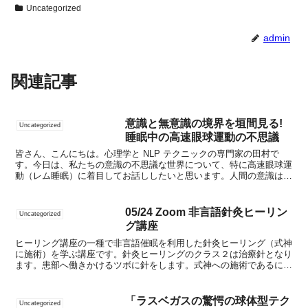
Uncategorized
admin
関連記事
意識と無意識の境界を垣間見る!
Uncategorized
睡眠中の高速眼球運動の不思議
皆さん、こんにちは。心理学と NLP テクニックの専門家の田村で
す。今日は、私たちの意識の不思議な世界について、特に高速眼球運
動（レム睡眠）に着目してお話ししたいと思います。人間の意識は、
覚醒状態と睡眠状態の間で絶えず揺れ動いています。その...
05/24 Zoom 非言語針灸ヒーリン
Uncategorized
グ講座
ヒーリング講座の一種で非言語催眠を利用した針灸ヒーリング（式神
に施術）を学ぶ講座です。針灸ヒーリングのクラス２は治療針となり
ます。患部へ働きかけるツボに針をします。式神への施術であるにも
関わらず本体である人が改善する楽しさを感じてください。...
「ラスベガスの驚愕の球体型テク
Uncategorized