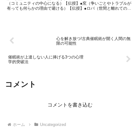
（コミュニティの中心になる）【伝授】●窯（争いごとやトラブルが
有っても何らかの理由で避ける）【伝授】●ロバ（世間と離れてのん
びりできる）【伝授】●オリンピックの聖火（生贄の儀式に使...
心を解き放つ!古典催眠術が開く人間の無
限の可能性
催眠術が上達しない人に捧げる3つの心理
学的突破法
コメント
コメントを書き込む
ホーム
Uncategorized