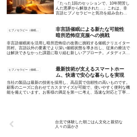
「たった1回のセッションで、10年間苦し
んだ悪夢から解放された…」これは、非
言語ヒプノセラピーと気功を組み合わせ
たPTSD治療を受けたクライアントの実体
験です。心の傷が消える瞬間を目の当た
りにした時、私はこの技術の可能性に震
非言語催眠による新たな可能性
ヒプノセラピー（催眠療法）
えました。 PT...
暗所恐怖症克服への挑戦
非言語催眠術を活用し暗所恐怖症の改善に挑戦する催眠クリエイター
田村。言語以外の要素でより深い催眠状態を導き出し、従来の療法で
は解決できなかった課題に取り組む新しいアプローチ。メタディスク
リプション120文字
最新技術が支えるスマートホー
ヒプノセラピー（催眠療法）
ム、快適で安心な暮らしを実現
当社の製品は最新の技術を採用し、高品質で信頼性の高いものです。
顧客のニーズに合わせてカスタマイズが可能で、使いやすく便利な機
能を備えています。お客様の満足を第一に考え、迅速な対応と丁寧な
サービスを心がけております。
台北で体験した朝ごはん文化と親切な
人々の温かさ