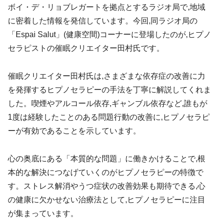
ボイ・デ・リョブレガートを拠点とするラジオ局で,地域
に密着した情報を発信しています。今回,同ラジオ局の
「Espai Salut」(健康空間)コーナーに登場したのが,ヒプノ
セラピストの催眠クリエイター田村氏です。
催眠クリエイター田村氏は,さまざまな依存症の改善に力
を発揮するヒプノセラピーの手法を丁寧に解説してくれま
した。喫煙やアルコール依存,ギャンブル依存など,誰もが
1度は経験したことのある問題行動の改善に,ヒプノセラピ
ーが有効であることを示しています。
心の奥底にある「本質的な問題」に働きかけることで,根
本的な解決につなげていくのがヒプノセラピーの特徴で
す。ストレス解消やうつ症状の改善効果も期待できる,心
の健康に欠かせない治療法として,ヒプノセラピーに注目
が集まっています。