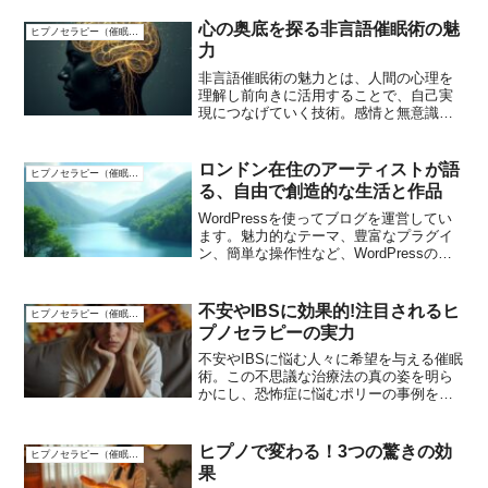
心の奥底を探る非言語催眠術の魅
ヒプノセラピー（催眠療法）
力
非言語催眠術の魅力とは、人間の心理を
理解し前向きに活用することで、自己実
現につなげていく技術。感情と無意識に
強く影響される人間の特性を活かし、望
ましい方向性を導く。
ロンドン在住のアーティストが語
ヒプノセラピー（催眠療法）
る、自由で創造的な生活と作品
WordPressを使ってブログを運営してい
ます。魅力的なテーマ、豊富なプラグイ
ン、簡単な操作性など、WordPressの優
れた機能を活かしてコンテンツを作成し
ています。これからも読者の皆さまに有
益な情報をお届けしていきます。
不安やIBSに効果的!注目されるヒ
ヒプノセラピー（催眠療法）
プノセラピーの実力
不安やIBSに悩む人々に希望を与える催眠
術。この不思議な治療法の真の姿を明ら
かにし、恐怖症に悩むポリーの事例を通
して、催眠療法の驚くべき効果を解説。
ヒプノで変わる！3つの驚きの効
ヒプノセラピー（催眠療法）
果