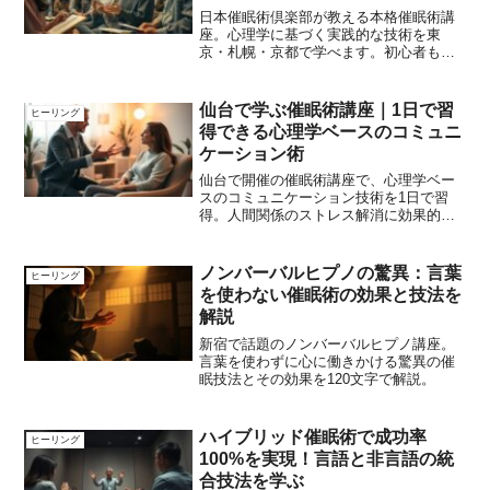
日本催眠術倶楽部が教える本格催眠術講
座。心理学に基づく実践的な技術を東
京・札幌・京都で学べます。初心者も安
心の充実カリキュラム。
仙台で学ぶ催眠術講座｜1日で習
ヒーリング
得できる心理学ベースのコミュニ
ケーション術
仙台で開催の催眠術講座で、心理学ベー
スのコミュニケーション技術を1日で習
得。人間関係のストレス解消に効果的な
スキルが学べます。
ノンバーバルヒプノの驚異：言葉
ヒーリング
を使わない催眠術の効果と技法を
解説
新宿で話題のノンバーバルヒプノ講座。
言葉を使わずに心に働きかける驚異の催
眠技法とその効果を120文字で解説。
ハイブリッド催眠術で成功率
ヒーリング
100%を実現！言語と非言語の統
合技法を学ぶ