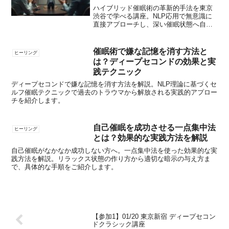
ハイブリッド催眠術の革新的手法を東京
渋谷で学べる講座。NLP応用で無意識に
直接アプローチし、深い催眠状態へ自然
に導く技術を伝授。残り4席限定。
催眠術で嫌な記憶を消す方法と
ヒーリング
は？ディープセコンドの効果と実
践テクニック
ディープセコンドで嫌な記憶を消す方法を解説。NLP理論に基づくセ
ルフ催眠テクニックで過去のトラウマから解放される実践的アプロー
チを紹介します。
自己催眠を成功させる一点集中法
ヒーリング
とは？効果的な実践方法を解説
自己催眠がなかなか成功しない方へ。一点集中法を使った効果的な実
践方法を解説。リラックス状態の作り方から適切な暗示の与え方ま
で、具体的な手順をご紹介します。
【参加1】01/20 東京新宿 ディープセコン
ドクラシック講座