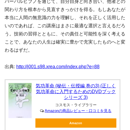
バーバルヒプノを通じて、自分自身と向き合い、他者との
関わり方を根本から見直すきっかけを得る。もしあなたが
本当に人間の無意識の力を理解し、それを正しく活用した
いのであれば、この講座はまさに最適な選択と言えるだろ
う。技術の習得とともに、その責任と可能性を深く考える
ことで、あなたの人生は確実に豊かで充実したものへと変
わるはずだ。
出典:
http://j001.s98.xrea.com/index.php?e=88
気功革命 (秘伝・伝授編 巻の3) (正しく
気功革命に入門するためのDVDブック
シリーズ 3)
コスモス・ライブラリー
Amazonの商品レビュー・口コミを見る
Amazon