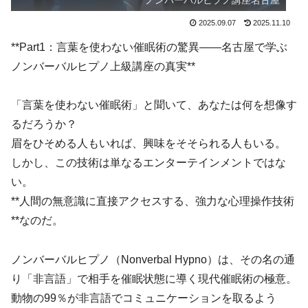
ノンバーバルヒプノ講座名古屋
2025.09.07
2025.11.10
**Part1：言葉を使わない催眠術の驚異——名古屋で学ぶ
ノンバーバルヒプノ上級講座の真実**
「言葉を使わない催眠術」と聞いて、あなたは何を想像す
るだろうか？
眉をひそめる人もいれば、興味をそそられる人もいる。
しかし、この技術は単なるエンターテインメントではな
い。
**人間の無意識に直接アクセスする、強力な心理操作技術
**なのだ。
ノンバーバルヒプノ（Nonverbal Hypno）は、その名の通
り「非言語」で相手を催眠状態に導く現代催眠術の極意。
動物の99％が非言語でコミュニケーションを取るよう