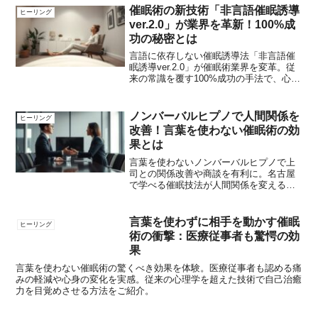
催眠術の新技術「非言語催眠誘導
ヒーリング
ver.2.0」が業界を革新！100%成
功の秘密とは
言語に依存しない催眠誘導法「非言語催
眠誘導ver.2.0」が催眠術業界を変革。従
来の常識を覆す100%成功の手法で、心理
療法からビジネスまで幅広く応用可能。
ノンバーバルヒプノで人間関係を
ヒーリング
改善！言葉を使わない催眠術の効
果とは
言葉を使わないノンバーバルヒプノで上
司との関係改善や商談を有利に。名古屋
で学べる催眠技法が人間関係を変える秘
訣を解説します。
言葉を使わずに相手を動かす催眠
ヒーリング
術の衝撃：医療従事者も驚愕の効
果
言葉を使わない催眠術の驚くべき効果を体験。医療従事者も認める痛
みの軽減や心身の変化を実感。従来の心理学を超えた技術で自己治癒
力を目覚めさせる方法をご紹介。