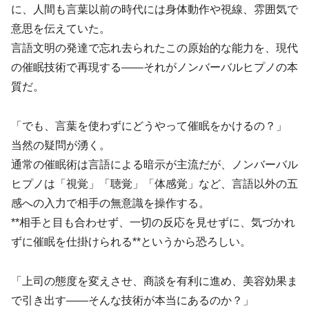
に、人間も言葉以前の時代には身体動作や視線、雰囲気で
意思を伝えていた。
言語文明の発達で忘れ去られたこの原始的な能力を、現代
の催眠技術で再現する——それがノンバーバルヒプノの本
質だ。
「でも、言葉を使わずにどうやって催眠をかけるの？」
当然の疑問が湧く。
通常の催眠術は言語による暗示が主流だが、ノンバーバル
ヒプノは「視覚」「聴覚」「体感覚」など、言語以外の五
感への入力で相手の無意識を操作する。
**相手と目も合わせず、一切の反応を見せずに、気づかれ
ずに催眠を仕掛けられる**というから恐ろしい。
「上司の態度を変えさせ、商談を有利に進め、美容効果ま
で引き出す——そんな技術が本当にあるのか？」