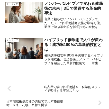
ノンバーバルヒプノで変わる催眠
ヒーリング
術の未来｜3日で習得する革命的
手法
言葉に頼らないノンバーバルヒプノで、
たった3日で催眠術講師資格が取得可能。
新宿で学ぶ革命的な催眠技術の全貌を解
説。
ハイブリッド催眠術で人生が変わ
ヒーリング
る！成功率100％の革新的技術と
は
催眠誘導成功率100％を実現するハイブリ
ッド催眠術。言語芸術とノンバーバルヒ
プノを融合した革新的技術で、日常生活
からビジネスまで幅広く応用可能。
名古屋で学ぶ催眠術講座｜科学的メソッ
ドで習得する実践スキル
日本催眠術倶楽部の講座で学ぶ本格催眠
術｜東京・札幌・京都で開催