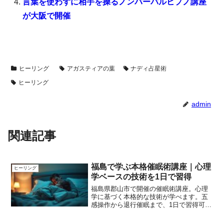
言葉を使わずに相手を操るノンバーバルヒプノ講座
が大阪で開催
ヒーリング
アガスティアの葉
ナディ占星術
ヒーリング
admin
関連記事
福島で学ぶ本格催眠術講座｜心理
ヒーリング
学ベースの技術を1日で習得
福島県郡山市で開催の催眠術講座。心理
学に基づく本格的な技術が学べます。五
感操作から退行催眠まで、1日で習得可能
なカリキュラムをご紹介。