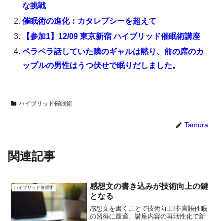
な挑戦
催眠術の進化：カタレプシーを超えて
【参加1】12/09 東京新宿 ハイブリッド催眠術講座
ペラペラ話していた隣のギャルは黙り、前の席のカ
ップルの男性はうつ伏せで眠りだしました。
ハイブリッド催眠術
Tamura
関連記事
感想文の書き込みが技術向上の鍵
ハイブリッド催眠術
となる
感想文を書くことで技術向上!非言語催眠
の習得に最適。講座内容の再活性化で新