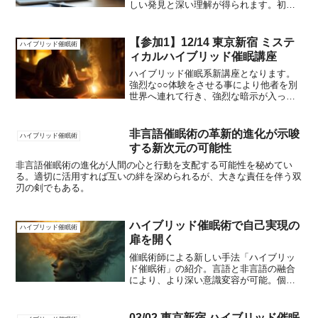
しい発見と深い理解が得られます。初心
者の感想も参考になり、自身の成長につ
なげられます。
【参加1】12/14 東京新宿 ミステ
ハイブリッド催眠術
ィカルハイブリッド催眠講座
ハイブリッド催眠系新講座となります。
強烈な○○体験をさせる事により他者を別
世界へ連れて行き、強烈な暗示が入って
しまいます(暗示はノンバーバルでも可能)
他者だけでなく自己洗脳も出来き、思い
通りの人生を設計する事も可能。身体
非言語催眠術の革新的進化が示唆
ハイブリッド催眠術
の、ある部分が開発さ...
する新次元の可能性
非言語催眠術の進化が人間の心と行動を支配する可能性を秘めてい
る。適切に活用すれば互いの絆を深められるが、大きな責任を伴う双
刃の剣でもある。
ハイブリッド催眠術で自己実現の
ハイブリッド催眠術
扉を開く
催眠術師による新しい手法「ハイブリッ
ド催眠術」の紹介。言語と非言語の融合
により、より深い意識変容が可能。個人
差はあるが、その可能性の大きさに注
目。催眠術は自己実現のためのアプロー
チ。
03/02 東京新宿 ハイブリッド催眠