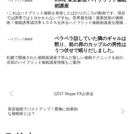
ハイブリッド催眠術
術講座
↑これはハイブリッド催眠を発表したばかりのころの動画です。現在
では誘導では１分かからないですね。世界最先端！最新技術の催眠
術！催眠誘導成功率１００％を誇るハイブリッド催眠術講座を開催い
たします。催眠術を習得する上で、もはや必修と言っても過言...
ペラペラ話していた隣のギャルは
ハイブリッド催眠術
黙り、前の席のカップルの男性は
うつ伏せで眠りだしました。
札幌で開催された催眠術講座で学んだ新しい催眠テクニックを紹介。
次回のハイブリッド催眠講座情報もご案内
12/17 Skype FXお茶会
美容催眠でバストアップ！豊胸に効果的
な催眠術とは？