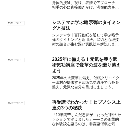
身体的接触、視線、表情でアプローチ。
相手の心に直接働きかけ、潜在能力を引
き出し、心を癒す。田村が多様な講座で
非言語催眠の技術を惜しみなく伝授。
システマに学ぶ暗示弾のタイミン
気功セラピー
グと技法
システマや非言語催眠を通じて学ぶ暗示
弾のタイミングと応用法。武術と心理技
術の融合が生む深い実践法を解説しま
す。
2025年に備える！元気を養う武
気功セラピー
術気功講座で変革の波を乗り越え
よう
2025年の大変革に備え、催眠クリエイタ
ー田村が提供する武術気功講座で心身を
整え、元気な自分を目指しましょう。
再受講でわかった！ヒプノシス上
気功セラピー
達の3つの秘訣
「10年間苦しんだ悪夢が、たった1回のセ
ッションで消えました」——この衝撃的
な体験談を語るのは、非言語催眠と気功