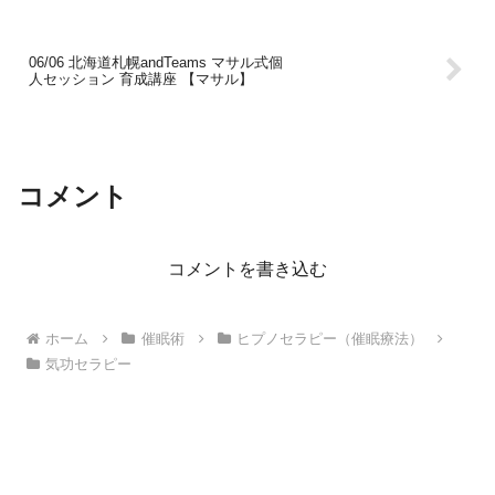
06/06 北海道札幌andTeams マサル式個
人セッション 育成講座 【マサル】
コメント
コメントを書き込む
ホーム
催眠術
ヒプノセラピー（催眠療法）
気功セラピー