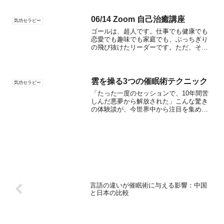
を融合させた最新セラピーを受けたクラ
イアントさんです。2023年、東京・表参
道のクリニックで始まったこの画期的な
06/14 Zoom 自己治癒講座
気功セラピー
治療法は、従来の...
ゴールは、超人です。仕事でも健康でも
恋愛でも趣味でも家庭でも、ぶっちぎり
の飛び抜けたリーダーです。ただ、その
実践には結構な困難が伴い、なかなかう
まくいく方が少ないのも事実です。大き
な欠点としては、憧れの存在をコピーす
る際に、自分自身に何らか...
雲を操る3つの催眠術テクニック
気功セラピー
「たった一度のセッションで、10年間苦
しんだ悪夢から解放された」こんな驚き
の体験談が、今世界中から注目を集めて
いる新しいセラピーについてお伝えしま
す。最近、催眠術と気功を組み合わせた
全く新しいアプローチでPTSDを改善する
方法が話題になって...
言語の違いが催眠術に与える影響：中国
と日本の比較