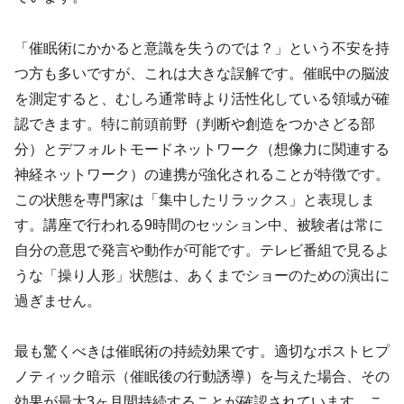
「催眠術にかかると意識を失うのでは？」という不安を持
つ方も多いですが、これは大きな誤解です。催眠中の脳波
を測定すると、むしろ通常時より活性化している領域が確
認できます。特に前頭前野（判断や創造をつかさどる部
分）とデフォルトモードネットワーク（想像力に関連する
神経ネットワーク）の連携が強化されることが特徴です。
この状態を専門家は「集中したリラックス」と表現しま
す。講座で行われる9時間のセッション中、被験者は常に
自分の意思で発言や動作が可能です。テレビ番組で見るよ
うな「操り人形」状態は、あくまでショーのための演出に
過ぎません。
最も驚くべきは催眠術の持続効果です。適切なポストヒプ
ノティック暗示（催眠後の行動誘導）を与えた場合、その
効果が最大3ヶ月間持続することが確認されています。こ