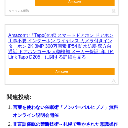
Amazon
キャッシュ削除
Amazonで「Tapo(タポ) スマートドアホン ドアホン
工事不要 インターホン ワイヤレス カメラ付きイン
ターホン 2K 3MP 300万画素 IP54 防水防塵 双方向
通話 ドアホンコール 人物検知 メーカー保証1年 TP-
Link Tapo D205」に関する詳細を見る
Amazon
関連投稿:
言葉を使わない催眠術「ノンバーバルヒプノ」無料
オンライン説明会開催
非言語催眠の禁断技術～札幌で明かされた意識操作