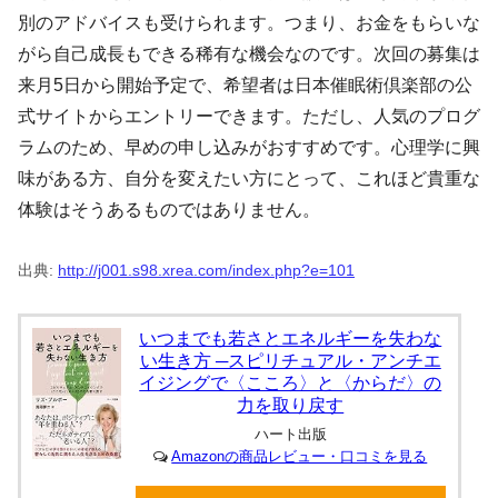
別のアドバイスも受けられます。つまり、お金をもらいな
がら自己成長もできる稀有な機会なのです。次回の募集は
来月5日から開始予定で、希望者は日本催眠術倶楽部の公
式サイトからエントリーできます。ただし、人気のプログ
ラムのため、早めの申し込みがおすすめです。心理学に興
味がある方、自分を変えたい方にとって、これほど貴重な
体験はそうあるものではありません。
出典:
http://j001.s98.xrea.com/index.php?e=101
いつまでも若さとエネルギーを失わな
い生き方 ─スピリチュアル・アンチエ
イジングで〈こころ〉と〈からだ〉の
力を取り戻す
ハート出版
Amazonの商品レビュー・口コミを見る