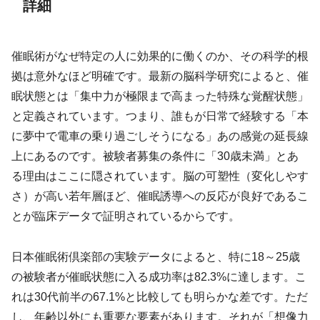
詳細
催眠術がなぜ特定の人に効果的に働くのか、その科学的根
拠は意外なほど明確です。最新の脳科学研究によると、催
眠状態とは「集中力が極限まで高まった特殊な覚醒状態」
と定義されています。つまり、誰もが日常で経験する「本
に夢中で電車の乗り過ごしそうになる」あの感覚の延長線
上にあるのです。被験者募集の条件に「30歳未満」とあ
る理由はここに隠されています。脳の可塑性（変化しやす
さ）が高い若年層ほど、催眠誘導への反応が良好であるこ
とが臨床データで証明されているからです。
日本催眠術倶楽部の実験データによると、特に18～25歳
の被験者が催眠状態に入る成功率は82.3%に達します。こ
れは30代前半の67.1%と比較しても明らかな差です。ただ
し、年齢以外にも重要な要素があります。それが「想像力