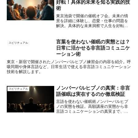
好転！具体的未来を知る実践的技
術
東京池袋で開催の催眠オフ会。未来の情
景を詳細に体験し、恋愛・仕事の問題を
解決。具体的な未来洞察で人生を好転さ
せる実践的な技術を紹介。
言葉を使わない催眠の実態とは？
スピリチュアル
日常に活かせる非言語コミュニケ
ーション術
東京・新宿で開催されたノンバーバルヒプノ練習会の内容を紹介。呼
吸同期や身体言語など、日常生活で使える非言語コミュニケーション
技術を解説します。
ノンバーバルヒプノの真実：非言
スピリチュアル
語催眠は実在するのか徹底検証
言語を使わない催眠術ノンバーバルヒプ
ノの実態を検証。高額講座の実態から非
言語コミュニケーションの真実まで、操
作技術の危険性と防御法を解説します。