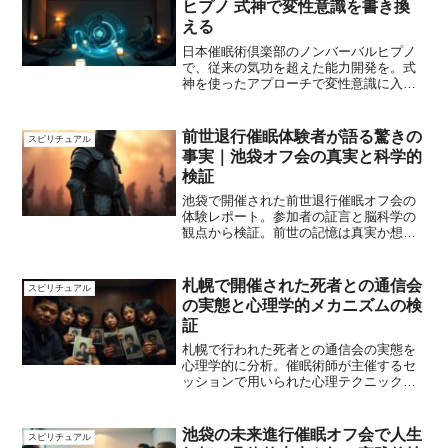
ヒプノ 式神で変性意識を書き換
える
日本催眠術倶楽部のノンバーバルヒプノ
で、従来の気功を超えた能力開発を。式
神を使ったアプローチで変性意識に入
り、短期間でサイキック能力を目覚めさ
せます。
前世退行催眠体験者が語る驚きの
スピリチュアル
事実｜池袋オフ会の真実と科学的
検証
池袋で開催された前世退行催眠オフ会の
体験レポート。参加者の証言と脳科学の
観点から検証。前世の記憶は真実か想像
か、そのメカニズムに迫ります。
札幌で開催された死者との通信会
スピリチュアル
の実態と心理学的メカニズムの検
証
札幌で行われた死者との通信会の実態を
心理学的に分析。催眠術師が主催するセ
ッションで用いられた心理テクニックと
参加者の体験のメカニズムを解説しま
す。
池袋の未来進行催眠オフ会で人生
スピリチュアル