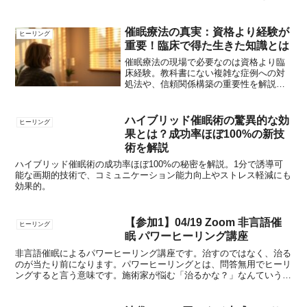
ます。少人数制で丁寧に指導。
催眠療法の真実：資格より経験が
ヒーリング
重要！臨床で得た生きた知識とは
催眠療法の現場で必要なのは資格より臨
床経験。教科書にない複雑な症例への対
処法や、信頼関係構築の重要性を解説し
ます。
ハイブリッド催眠術の驚異的な効
ヒーリング
果とは？成功率ほぼ100%の新技
術を解説
ハイブリッド催眠術の成功率ほぼ100%の秘密を解説。1分で誘導可
能な画期的技術で、コミュニケーション能力向上やストレス軽減にも
効果的。
【参加1】04/19 Zoom 非言語催
ヒーリング
眠 パワーヒーリング講座
非言語催眠によるパワーヒーリング講座です。治すのではなく、治る
のが当たり前になります。パワーヒーリングとは、問答無用でヒーリ
ングすると言う意味です。施術家が悩む「治るかな？」なんていう思
いは微塵も感じないほどに治癒してしまう、反則技をお教え...