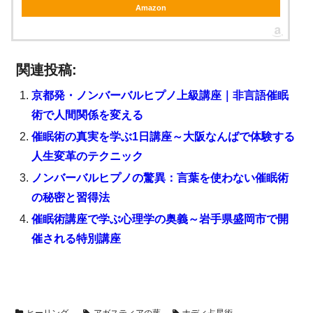
Amazon
関連投稿:
京都発・ノンバーバルヒプノ上級講座｜非言語催眠
術で人間関係を変える
催眠術の真実を学ぶ1日講座～大阪なんばで体験する
人生変革のテクニック
ノンバーバルヒプノの驚異：言葉を使わない催眠術
の秘密と習得法
催眠術講座で学ぶ心理学の奥義～岩手県盛岡市で開
催される特別講座
ヒーリング
アガスティアの葉
ナディ占星術