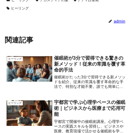
ヒーリング
admin
関連記事
催眠術が3分で習得できる驚きの
ヒーリング
新メソッド！従来の常識を覆す革
命的手法
催眠術がたった3分で習得できる新メソッ
ドを紹介。従来の常識を覆す革命的な手
法で、特別な才能不要。誰でも簡単に催
眠術をマスターできます。
宇都宮で学ぶ心理学ベースの催眠
ヒーリング
術｜ビジネスから医療まで応用可
能
宇都宮で開催中の催眠術講座。心理学ベ
ースの実践スキルを習得し、ビジネスや
医療、教育現場で活かせる催眠術を学べ