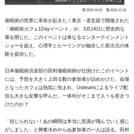
催眠術カフェのヒーリング効果とは
2025.10.01
2025.11.10
催眠術の世界に革命が起きた！東京・道玄坂で開催された
「催眠術カフェ1Dayイベント」が、3月14日に歴史的な
幕を閉じた。このイベントは単なるエンターテインメント
ショーを超え、心理学とヒーリングが融合した新次元の体
験を提供した。
日本催眠術倶楽部の田村催眠術師が仕掛けたこのイベント
には、予想を大きく上回る数の参加者が詰めかけた。会場
となったカフェは熱気に包まれ、Ustreamによるライブ配
信も大きな反響を呼んだ。一体何がそこまで人々を惹きつ
けたのか？
「信じられない！あの瞬間は本当に意識が飛んでいく感じ
がしました」と興奮冷めやらぬ参加者の一人は語る。田村