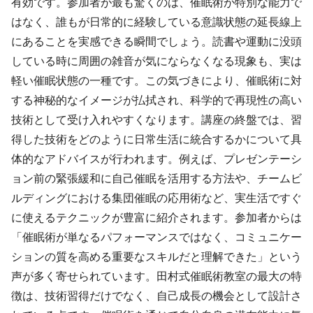
有効です。参加者が最も驚くのは、催眠術が特別な能力で
はなく、誰もが日常的に経験している意識状態の延長線上
にあることを実感できる瞬間でしょう。読書や運動に没頭
している時に周囲の雑音が気にならなくなる現象も、実は
軽い催眠状態の一種です。この気づきにより、催眠術に対
する神秘的なイメージが払拭され、科学的で再現性の高い
技術として受け入れやすくなります。講座の終盤では、習
得した技術をどのように日常生活に統合するかについて具
体的なアドバイスが行われます。例えば、プレゼンテーシ
ョン前の緊張緩和に自己催眠を活用する方法や、チームビ
ルディングにおける集団催眠の応用術など、実生活ですぐ
に使えるテクニックが豊富に紹介されます。参加者からは
「催眠術が単なるパフォーマンスではなく、コミュニケー
ションの質を高める重要なスキルだと理解できた」という
声が多く寄せられています。田村式催眠術教室の最大の特
徴は、技術習得だけでなく、自己成長の機会として設計さ