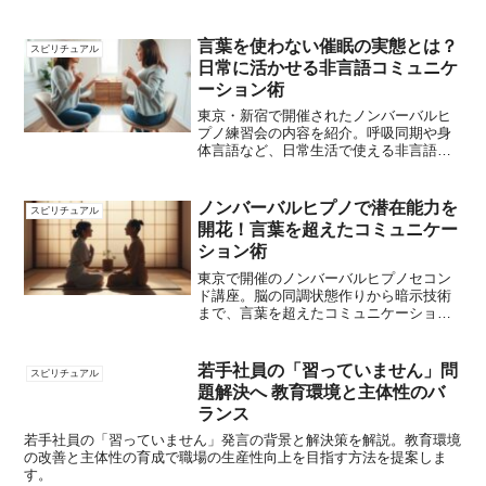
べ、参加者の内面的成長も促す内容を紹
介します。
言葉を使わない催眠の実態とは？
スピリチュアル
日常に活かせる非言語コミュニケ
ーション術
東京・新宿で開催されたノンバーバルヒ
プノ練習会の内容を紹介。呼吸同期や身
体言語など、日常生活で使える非言語コ
ミュニケーション技術を解説します。
ノンバーバルヒプノで潜在能力を
スピリチュアル
開花！言葉を超えたコミュニケー
ション術
東京で開催のノンバーバルヒプノセコン
ド講座。脳の同調状態作りから暗示技術
まで、言葉を超えたコミュニケーション
能力を飛躍的に高める方法を伝授。残り2
枠。[/METAK][METAK]ノンバーバル,ヒ
プノセコンド,潜在能力,コミュニケーショ
若手社員の「習っていません」問
スピリチュアル
ン
題解決へ 教育環境と主体性のバ
ランス
若手社員の「習っていません」発言の背景と解決策を解説。教育環境
の改善と主体性の育成で職場の生産性向上を目指す方法を提案しま
す。