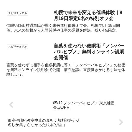
札幌で未来を変える催眠体験｜8
スピリチュアル
月19日限定6名の特別オフ会
催眠術師田村通章氏が導く未来進行催眠オフ会。札幌で8月19日開
催。未来の情報から人間関係や仕事の課題を解決。残り4名限定。
言葉を使わない催眠術「ノンバー
スピリチュアル
バルヒプノ」無料オンライン説明
会開催
言葉を使わずに相手を催眠状態に導く「ノンバーバルヒプノ」の秘密
を無料オンライン説明会で公開。潜在意識に直接働きかける手法を体
験しよう。
05/12 ノンバーバルヒプノ 東京練習
会::AJPR
銀座催眠術教室中止の真相：無料講座が3
名しか集まらなかった根本的理由