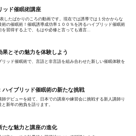
イブリッド催眠術講座
発表したばかりのころの動画です。現在では誘導では１分かからな
技術の催眠術！催眠誘導成功率１００％を誇るハイブリッド催眠術
を習得する上で、もはや必修と言っても過言...
効果とその魅力を体験しよう
ブリッド催眠術で、言語と非言語を組み合わせた新しい催眠体験を
：ハイブリッド催眠術の新たな挑戦
講師デビューを経て、日本での講座や練習会に挑戦する新人講師り
性と新年の抱負を語ります。
新たな魅力と講座の進化