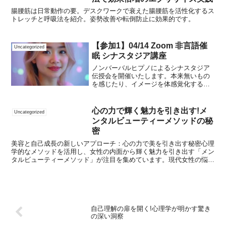
腸腰筋は日常動作の要。デスクワークで衰えた腸腰筋を活性化するス
トレッチと呼吸法を紹介。姿勢改善や転倒防止に効果的です。
【参加1】04/14 Zoom 非言語催
Uncategorized
眠 シナスタジア講座
ノンバーバルヒプノによるシナスタジア
伝授会を開催いたします。本来無いもの
を感じたり、イメージを体感覚化する際
の必須技術ですが、身に付けるまでの時
間を大幅短縮します。カリキュラム抽象
度と共感覚(伝授)ダヴィンチの共感覚モー
心の力で輝く魅力を引き出す!メ
Uncategorized
ツァルトの共感覚超大...
ンタルビューティーメソッドの秘
密
美容と自己成長の新しいアプローチ：心の力で美を引き出す秘密心理
学的なメソッドを活用し、女性の内面から輝く魅力を引き出す「メン
タルビューティーメソッド」が注目を集めています。現代女性の悩み
は外見や自信に関するものが多く、従来のアプローチとは一...
自己理解の扉を開く!心理学が明かす驚き
の深い洞察