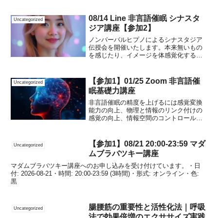
08/14 Line 非言語催眠 シナスタ
Uncategorized
ジア講座【参加2】
ノンバーバルヒプノによるシナスタジア
伝授会を開催いたします。本来無いもの
を感じたり、イメージを体感覚化する際
の必須技術ですが、身に付けるまでの時
間を大幅短縮します。カリキュラム抽象
度と共感覚(伝授)ダヴィンチの共感覚モー
【参加1】01/25 Zoom 非言語催
Uncategorized
ツァルトの共感覚超大...
眠基礎力講座
非言語催眠の精度を上げるには感覚変換
能力の向上、物理と情報のリンク付けの
感覚の向上、情報空間のコントロール・
及び臨場感を上げる必要が有ります。ま
たこれらの能力を向上させることで、五
感及び第六感の説得力ある表現力を高め
【参加1】08/21 20:00-23:59 マダ
Uncategorized
ます。カリキュラム・炭田...
ムブラバツキー講座
マダムブラバツキー講座へのお申し込みを受け付けています。・日
付: 2026-08-21・時間: 20:00-23:59 (3時間)・形式: オンライン・色:
黒
腸腰筋の重要性と活性化法｜呼吸
Uncategorized
法で効果倍増のエクササイズ実践