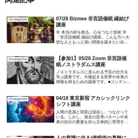
07/26 Bizmee 非言語催眠 縁結び
Uncategorized
講座
🌸 本当の絆を創る、心をつなぐ技術 🌸
「非言語催眠 縁結び講座」こんな方へ大
切な人ともっと深い関係を築きたい自分
自身に自信を持ちたい自然な魅力で人を
惹きつけたい健全で幸せな関係を創りた
い講座内容伝授技法内容🎩Gentle紳士淑
【参加1】05/28 Zoom 非言語催
Uncategorized
女としての振る...
眠ノストラダムス講座
ノストラダムスに見られる予言の仕方を
学ぶ講座です。今後起きる世界や未来の
情報を得るための講座です。■コンテン
ツ・無料催眠講座のおさらい（深トラン
ス状態）-前世退行催眠-未来進行催眠神の
お告げとトランスの調和【参加費】３０
04/18 東京新宿 アカシックリンク
Uncategorized
０,０００円【定員】...
シフト講座
人間の意識と現実は混在し、つながって
いる。しかし、過去の思考パターンや未
来の自分の要素を自ら主体的に管理する
ことで、簡単に自分の本質を更新し、次
元的な変化を生み出すことが可能にな
る。この講座では、現在の自分とつなが
人の意識に迫る!催眠術の真髄に