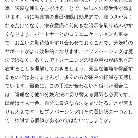
事、適度な運動を心がけることで、催眠への感受性が高ま
ります。特に就寝前の自己催眠は効果的で、寝つきが良く
なるだけでなく、潜在意識に前向きな暗示を刷り込みやす
くなります。パートナーとのコミュニケーションも重要
で、お互いの期待値をすり合わせておくことで、分娩時の
サポートがより効果的になります。ヒプノバーシングは魔
法ではなく、あくまでトレーニングの積み重ねが結果を左
右することを理解しておきましょう。完全な無痛を保証す
るものではありませんが、多くの方が痛みの軽減を実感し
ています。最後に、この手法が合わないと感じた場合に
は、遠慮なく他の分娩方法に切り替える勇気も必要です。
出産は十人十色、自分に最適な方法を見つけることが何よ
りも大切です。ヒプノバーシングはその選択肢の一つとし
て、検討する価値があるのではないでしょうか。
出典:
http://j001.s98.xrea.com/index.php?e=397