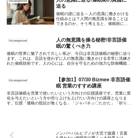
Uncategorized
る過去と未来を再プログラム...
迫る
催眠の謎に迫る – 人の意識に働きかける
仕組みとは？人間の無意識を操ることは
できるのか。そう考えると、催眠術には
多くの人が興味を抱くのも頷ける。しか
し、実際のところ多くの人は催眠術の本
質を理解していない。それでは、一体ど
人の無意識を操る秘密!非言語催
Uncategorized
のようにして催眠は人...
眠の驚くべき力
催眠の世界に魅了されて久しい私が、今日は非言語催眠の秘密に迫り
ます。これは、言語を使わずに人の無意識に働きかける非常に洗練さ
れた催眠技術です。人の心には、自分を守るための強力な防御機能が
備わっています。特に催眠状態にある時でも、自分に不利な...
【参加1】07/30 Bizmee 非言語催
Uncategorized
眠 営業のすすめ講座
非言語催眠を営業で使いたいという方向けの伝授講座です。営業に変
化を与えたいという方や売り上げを上げたい方向けの講座となりま
す。伝授「価格の抵抗が無くなる」「ジャパネッ〇たかた」「祈り」
「情報の視覚化」他、シークレットカリキュラムを複数用意し...
ノンバーバルヒプノが大宮で披露！言葉
を使わない催眠術の驚くべき効果とは