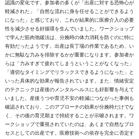
認識の変化です。参加者の多くが「出産に対する恐怖心が
軽減された」「自然な流れに身を任せることができるよう
になった」と感じており、これが結果的に医療介入の必要
性を減少させる好循環を生んでいました。ワークショップ
で学んだ筋肉弛緩法は、分娩時の体力消耗を防ぐのに特に
有効だったようです。出産は長丁場の作業であるため、い
かに無駄な力みを排除するかが重要になります。参加者か
らは「力みすぎて疲れてしまうということがなくなった」
「適切なタイミングでリラックスできるようになった」と
いった具体的な効果が報告されています。また、情緒安定
のテクニックは産後のメンタルヘルスにも好影響を与えて
いました。産後うつや育児不安の軽減につながった事例も
確認されており、このアプローチの効果が分娩時だけでな
く、その後の育児期まで持続することが示唆されます。ワ
ークショップで重視されていたのは、あくまで自然なプロ
セスとしての出産です。医療技術への依存を完全に否定す