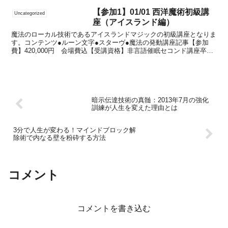
楽しめる特別なカフェイベントを今週も
開催します。📅 開催スケジュール...
【参加1】01/01 西洋魔術初級講
Uncategorized
座（アイスランド編）
魔法のローカル技術であるアイスランドマジックの初級講座となりま
す。コンテンツ●ルーン文字●スターヴ●魔法の発動講座記事【参加
費】420,000円 会場費込【受講資格】非言語催眠セコンド講座卒業
生【定員】４名 ご興味の有る方はぜひ受講して下さ...
暗示伝達技術の真髄：2013年7月の強化
訓練が人生を変えた理由とは
3分で人生が変わる！マインドブロック解
除術で内なる壁を粉砕する方法
コメント
コメントを書き込む