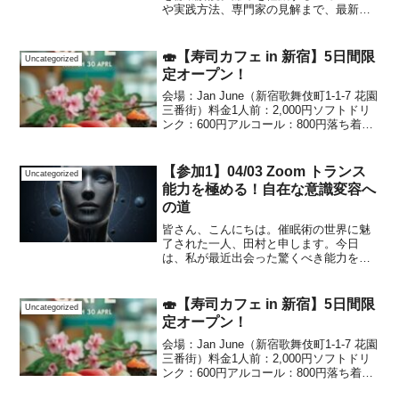
や実践方法、専門家の見解まで、最新の
無痛分娩技術を詳しく紹介します。
🍣【寿司カフェ in 新宿】5日間限
Uncategorized
定オープン！
会場：Jan June（新宿歌舞伎町1-1-7 花園
三番街）料金1人前：2,000円ソフトドリ
ンク：600円アルコール：800円落ち着い
た空間で、できたてのお寿司をゆったり
楽しめる特別なカフェイベントを今週も
開催します。📅 開催スケジュール...
【参加1】04/03 Zoom トランス
Uncategorized
能力を極める！自在な意識変容へ
の道
皆さん、こんにちは。催眠術の世界に魅
了された一人、田村と申します。今日
は、私が最近出会った驚くべき能力を持
つ人々と、その能力を自分も身につけた
いという思いから生まれた新しい取り組
みについてお話ししたいと思います。私
🍣【寿司カフェ in 新宿】5日間限
Uncategorized
の周りには、不思議な力を持...
定オープン！
会場：Jan June（新宿歌舞伎町1-1-7 花園
三番街）料金1人前：2,000円ソフトドリ
ンク：600円アルコール：800円落ち着い
た空間で、できたてのお寿司をゆったり