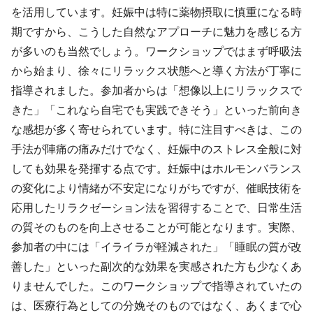
を活用しています。妊娠中は特に薬物摂取に慎重になる時
期ですから、こうした自然なアプローチに魅力を感じる方
が多いのも当然でしょう。ワークショップではまず呼吸法
から始まり、徐々にリラックス状態へと導く方法が丁寧に
指導されました。参加者からは「想像以上にリラックスで
きた」「これなら自宅でも実践できそう」といった前向き
な感想が多く寄せられています。特に注目すべきは、この
手法が陣痛の痛みだけでなく、妊娠中のストレス全般に対
しても効果を発揮する点です。妊娠中はホルモンバランス
の変化により情緒が不安定になりがちですが、催眠技術を
応用したリラクゼーション法を習得することで、日常生活
の質そのものを向上させることが可能となります。実際、
参加者の中には「イライラが軽減された」「睡眠の質が改
善した」といった副次的な効果を実感された方も少なくあ
りませんでした。このワークショップで指導されていたの
は、医療行為としての分娩そのものではなく、あくまで心