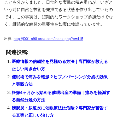
ことも分かりました。日常的な実践の積み重ねが、いざと
いう時に自然と技術を発揮できる状態を作り出していたの
です。この事実は、短期的なワークショップ参加だけでな
く、継続的な練習の重要性を如実に物語っています。
出典:
http://j001.s98.xrea.com/index.php?e=415
関連投稿:
医療情報の信頼性を見極める方法｜専門家が教える
正しい向き合い方
催眠術で痛みを軽減？ヒプノバーシング分娩の効果
と実践方法
妊娠4ヶ月から始める催眠出産の準備｜痛みを軽減す
る自然分娩の方法
膀胱炎・尿道炎に催眠療法は危険？専門家が警告す
る真実と正しい治し方