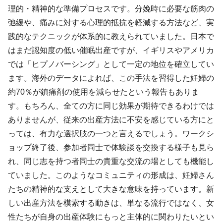
理的・精神的な準備プロセスです。分娩時に必要な筋肉の
弛緩や、痛みに対する心理的抵抗を軽減する方法など、実
践的なテクニックが体系的に教えられていました。日本で
はまだ認知度の低い催眠出産ですが、イギリスやアメリカ
では「ヒプノバーシング」として一定の地位を確立してい
ます。海外のデータによれば、この手法を習得した妊婦の
約70％が鎮痛剤の使用を減らせたという報告もありま
す。もちろん、全ての方に同じ効果が期待できるわけでは
ありませんが、従来の出産方法に不安を感じている方にと
っては、有力な選択肢の一つと言えるでしょう。ワークシ
ョップ終了後、参加者同士で体験談を交換する様子も見ら
れ、同じ志を持つ者同士の貴重な交流の場としても機能し
ていました。このようなコミュニティの形成は、妊婦さん
たちの精神的な支えとして大きな意味を持っています。新
しい出産方法を模索する動きは、単なる流行ではなく、女
性たちが自身の出産体験にもっと主体的に関わりたいとい