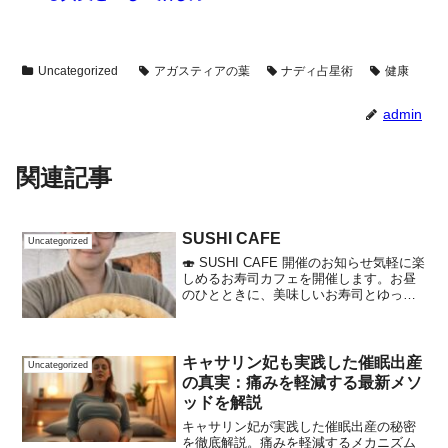
Uncategorized
アガスティアの葉
ナディ占星術
健康
admin
関連記事
SUSHI CAFE
Uncategorized
🍣 SUSHI CAFE 開催のお知らせ気軽に楽
しめるお寿司カフェを開催します。お昼
のひとときに、美味しいお寿司とゆった
りした時間を。🗓 3月7日🕚 11:00〜14:00
🍣 お寿司 1人前 2,000円〜🥤 ドリンク
600円✨ チャージ...
キャサリン妃も実践した催眠出産
Uncategorized
の真実：痛みを軽減する最新メソ
ッドを解説
キャサリン妃が実践した催眠出産の秘密
を徹底解説。痛みを軽減するメカニズム