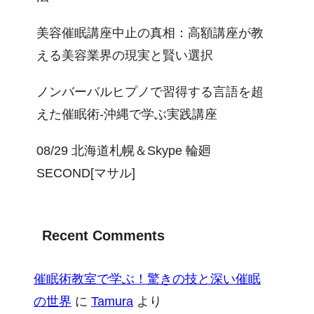
美容催眠講座中止の真相：高額講座が教
える美容業界の現実と賢い選択
ノンバーバルヒプノで習得する言語を超
えた催眠術-沖縄で学ぶ実践講座
08/29 北海道札幌＆Skype 輪廻
SECOND[マサル]
Recent Comments
催眠術教室で学ぶ！驚きの技と深い催眠
の世界
に
Tamura
より