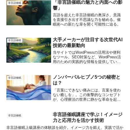
あるでしょう。そんな時、非言語催眠の
「非言語催眠の魅力と内面への影
非言語催眠
技術を活用することで...
響」
言語を超えた非言語催眠の奥深さ。意識
を直接引き出す不思議な力を秘める。催
眠術への新たな扉を開く可能性に迫る。
大手メーカーが注目する次世代AI
非言語催眠
技術の最新動向
当サイトではWordPressの活用法や便利
なツール、SEO対策など、WordPress活
用のための実践的な情報を提供していま
す。初心者からエキスパートまで、
WordPressの魅力を最大限に引き出す記
事をお届けします。
ノンバーバルヒプノ5つの秘密と
非言語催眠
は？
「言葉にできない痛みには、言葉を使わ
ない癒しを」。この衝撃的なコンセプト
が、心理療法の世界に静かな革命を起こ
しています。従来のカウンセリングでは
解決が難しかった深層心理のトラウマ
に、非言語催眠が驚くべき効果を発揮し
非言語催眠講座で学ぶ！イメージ
非言語催眠
ているのです。非言語催眠は...
力と応用力を活かす技術
非言語催眠上級講座の体験談を紹介。イメージ力を鍛え、実践で活か