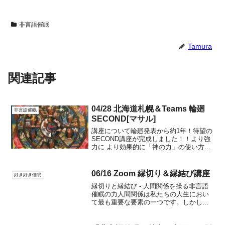
非言語催眠
Tamura
関連記事
04/28 北海道札幌＆Teams 輪廻
非言語催眠
SECOND[マサル]
講座について輪廻発表から約1年！待望の
SECOND講座が完成しました！！より強
力に より効果的に「神の力」の使い方と
言えるのではないかと思う【技術】をリ
リースします。今回の「サンサーラ」は
理解し使い方こなせば永遠に成長して行
06/16 Zoom 縁切り＆縁結び講座
好き好き催眠
く！・強力に技を...
縁切りと縁結び - 人間関係を操る非言語
催眠の力人間関係は私たちの人生におい
て最も重要な要素の一つです。しかし、
時として望まない関係に悩まされたり、
大切な人との絆を深めたいと願うことも